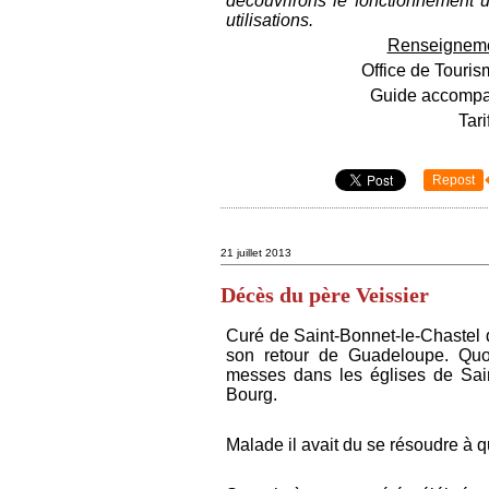
découvrirons le fonctionnement un
utilisations.
Renseignemen
Office de Touri
Guide accompa
Tari
Repost
21 juillet 2013
Décès du père Veissier
Curé de Saint-Bonnet-le-Chastel d
son retour de Guadeloupe. Quoiq
messes dans les églises de Sain
Bourg.
Malade il avait du se résoudre à 