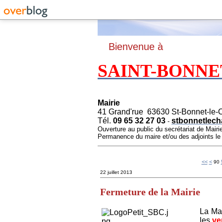
B
ienvenue à
SAINT-BONNE
Mairie
41 Grand'rue 63630 St-Bonnet-le-
Tél.
09 65 32 27 03
stbonnetlech
-
Ouverture au public du secrétariat de Mairi
Permanence du maire et/ou des adjoints l
10
20
30
40
50
60
70
80
<<
<
90
22 juillet 2013
Fermeture de la Mairie
La Ma
les
ve