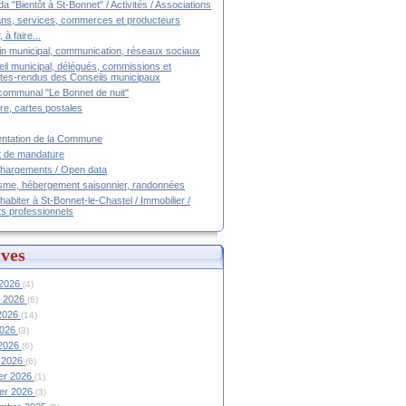
a "Bientôt à St-Bonnet" / Activités / Associations
ans, services, commerces et producteurs
, à faire...
tin municipal, communication, réseaux sociaux
il municipal, délégués, commissions et
es-rendus des Conseils municipaux
communal "Le Bonnet de nuit"
ire, cartes postales
ntation de la Commune
t de mandature
hargements / Open data
sme, hébergement saisonnier, randonnées
 habiter à St-Bonnet-le-Chastel / Immobilier /
ts professionnels
ves
 2026
(4)
et 2026
(6)
 2026
(14)
2026
(3)
 2026
(6)
 2026
(6)
ier 2026
(1)
ier 2026
(3)