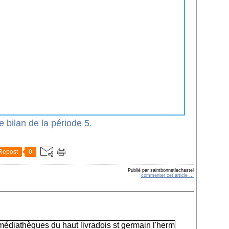
le bilan de la période 5
.
Repost
0
Publié par saintbonnetlechastel
commenter cet article
…
"