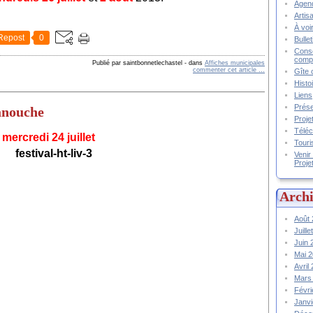
Agend
Artis
À voir
Repost
0
Bulle
Conse
compt
Publié par saintbonnetlechastel
-
dans
Affiches municipales
commenter cet article
…
Gîte 
Histo
Liens
Prése
anouche
Proje
Téléc
mercredi 24 juillet
Touri
Venir
Proje
Archi
Août
Juill
Juin
Mai 
Avril
Mars
Févr
Janv