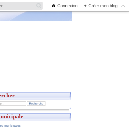
Connexion
+
Créer mon blog
ercher
unicipale
hes municipales