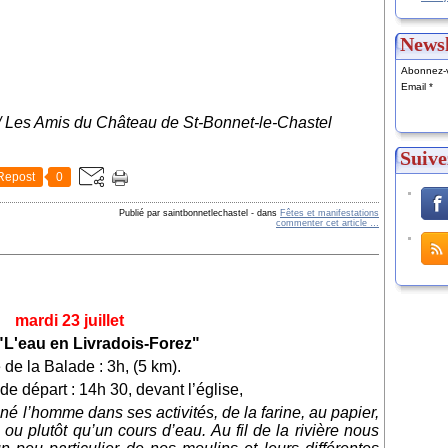
Newsl
Abonnez-v
Email
 / Les Amis du Château de St-Bonnet-le-Chastel
Suive
Repost
0
Publié par saintbonnetlechastel
-
dans
Fêtes et manifestations
commenter cet article
…
mardi 23 juillet
"L'eau en Livradois-Forez"
de la Balade : 3h, (5 km).
 de départ : 14h 30, devant l’église,
l’homme dans ses activités, de la farine, au papier,
, ou plutôt qu’un cours d’eau. Au fil de la rivière nous