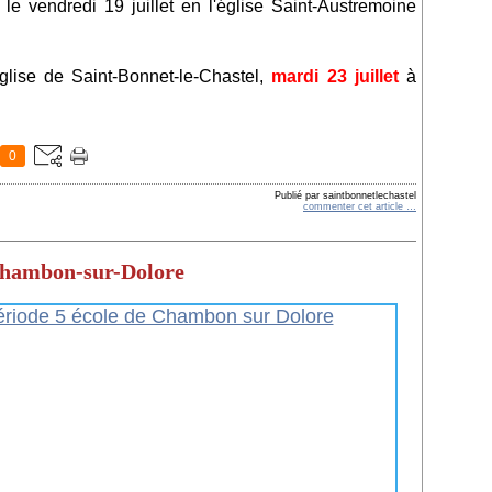
e vendredi 19 juillet en l'église Saint-Austremoine
lise de Saint-Bonnet-le-Chastel,
mardi 23 juillet
à
0
Publié par saintbonnetlechastel
commenter cet article
…
 Chambon-sur-Dolore