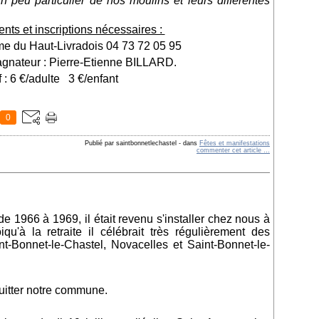
 peu particulier de nos moulins et leurs différentes
ts et inscriptions nécessaires :
sme du Haut-Livradois
04 73 72 05 95
gnateur :
Pierre-Etienne BILLARD.
f : 6 €/adulte
3 €/enfant
0
Publié par saintbonnetlechastel
-
dans
Fêtes et manifestations
commenter cet article
…
e 1966 à 1969, il était revenu s'installer chez nous à
u'à la retraite il célébrait très régulièrement des
t-Bonnet-le-Chastel, Novacelles et Saint-Bonnet-le-
quitter notre commune.