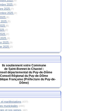
mbre 2025
(5)
mbre 2025
(4)
bre 2025
(7)
embre 2025
(2)
 2025
(6)
et 2025
(5)
 2025
(8)
2025
(2)
 2025
(2)
 2025
(3)
ier 2025
(3)
ier 2025
(2)
Ils soutiennent votre Commune
de Saint-Bonnet-le-Chastel :
nseil départemental du Puy-de-Dôme
Conseil Régional du Puy-de-Dôme
lique Française (Préfecture du Puy-de-
Dôme)
 et manifestations
(437)
hes municipales
(266)
oies et nos peines.
(42)