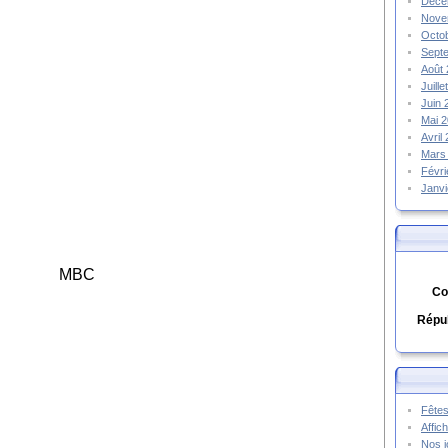
Déce
Nove
Octo
Sept
Août
Juill
Juin
Mai 
Avril
Mars
Févr
Janv
Co
Répub
Fêtes
Affic
Nos j