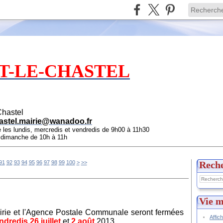
T-LE-CHASTEL
Chastel
astel.mairie@wanadoo.fr
e les lundis, mercredis et vendredis de 9h00 à 11h30
e dimanche de 10h à 11h
91
92
93
94
95
96
97
98
99
100
>
>>
Rech
Vie m
irie et l'Agence Postale Communale seront fermées
Affic
ndredis 26 juillet
et
2 août
2013.