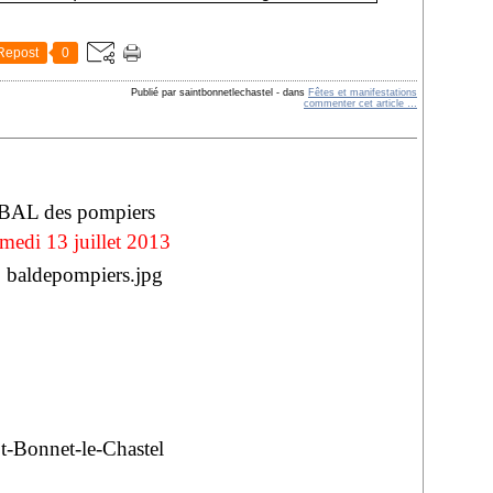
Repost
0
Publié par saintbonnetlechastel
-
dans
Fêtes et manifestations
commenter cet article
…
BAL des pompiers
medi 13 juillet 2013
t-Bonnet-le-Chastel