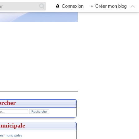
Connexion
+
Créer mon blog
ercher
unicipale
hes municipales