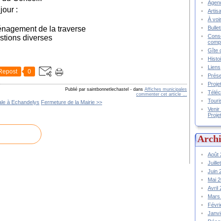
Agend
jour :
Artis
À voir
Bulle
nagement de la traverse
Conse
stions diverses
compt
Gîte 
Histo
Liens
Repost
0
Prése
Proje
Publié par saintbonnetlechastel
-
dans
Affiches municipales
Téléc
commenter cet article
…
Touri
ale à Echandelys
Fermeture de la Mairie >>
Venir
Proje
Archi
Août
Juill
Juin
Mai 
Avril
Mars
Févr
Janv