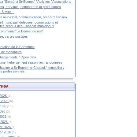
a "Bientôt à St-Bonnet" / Activités / Associations
ans, services, commerces et producteurs
, à faire...
tin municipal, communication, réseaux sociaux
il municipal, délégués, commissions et
es-rendus des Conseils municipaux
communal "Le Bonnet de nuit"
ire, cartes postales
ntation de la Commune
t de mandature
hargements / Open data
sme, hébergement saisonnier, randonnées
 habiter à St-Bonnet-le-Chastel / Immobilier /
ts professionnels
ves
 2026
(4)
et 2026
(6)
 2026
(14)
2026
(3)
 2026
(6)
 2026
(6)
ier 2026
(1)
ier 2026
(3)