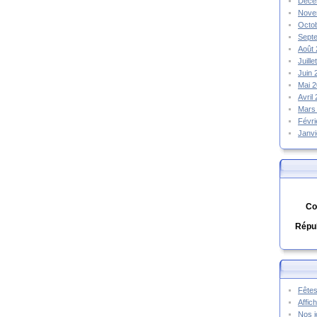
Déce
Nove
Octo
Sept
Août
Juill
Juin
Mai 
Avril
Mars
Févr
Janv
Co
Répub
Fêtes
Affic
Nos j