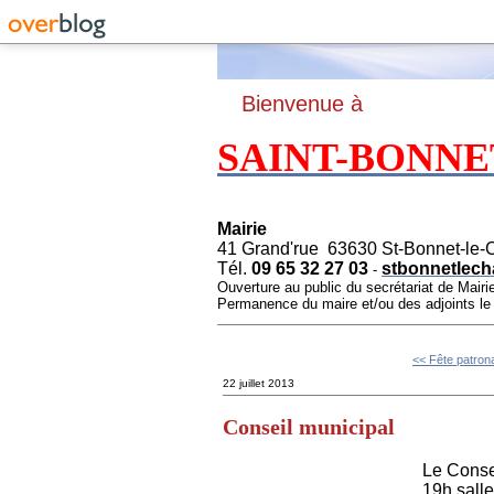
B
ienvenue à
SAINT-BONNE
Mairie
41 Grand'rue 63630 St-Bonnet-le-
Tél.
09 65 32 27 03
stbonnetlech
-
Ouverture au public du secrétariat de Mairi
Permanence du maire et/ou des adjoints l
<< Fête patron
22 juillet 2013
Conseil municipal
Le Conse
19h,salle