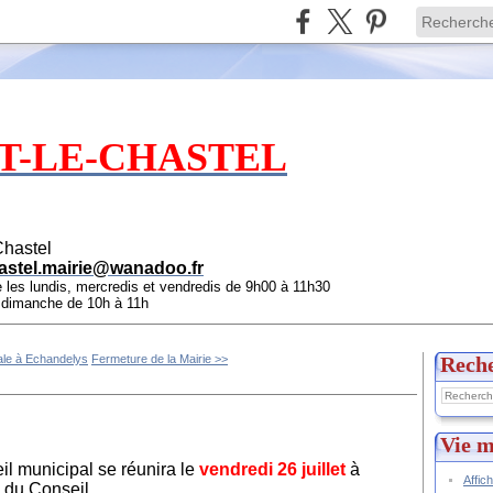
T-LE-CHASTEL
Chastel
astel.mairie@wanadoo.fr
e les lundis, mercredis et vendredis de 9h00 à 11h30
e dimanche de 10h à 11h
ale à Echandelys
Fermeture de la Mairie >>
Rech
Vie m
il municipal se réunira le
vendredi 26 juillet
à
Affic
 du Conseil.