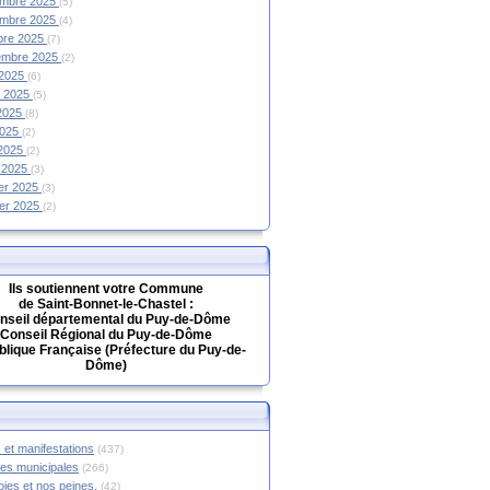
mbre 2025
(5)
mbre 2025
(4)
bre 2025
(7)
embre 2025
(2)
 2025
(6)
et 2025
(5)
 2025
(8)
2025
(2)
 2025
(2)
 2025
(3)
ier 2025
(3)
ier 2025
(2)
Ils soutiennent votre Commune
de Saint-Bonnet-le-Chastel :
nseil départemental du Puy-de-Dôme
Conseil Régional du Puy-de-Dôme
lique Française (Préfecture du Puy-de-
Dôme)
 et manifestations
(437)
hes municipales
(266)
oies et nos peines.
(42)