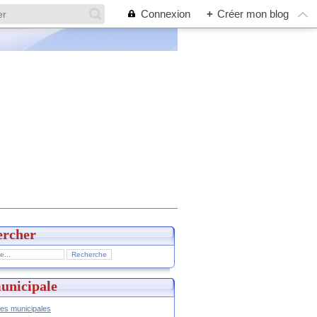
Connexion
+
Créer mon blog
ercher
unicipale
hes municipales