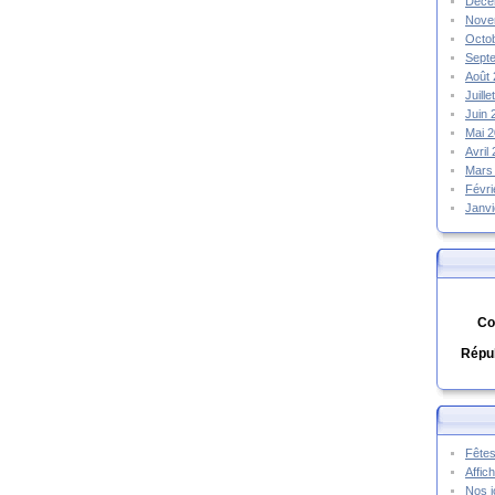
Déce
Nove
Octo
Sept
Août
Juill
Juin
Mai 
Avril
Mars
Févr
Janv
Co
Répub
Fêtes
Affic
Nos j