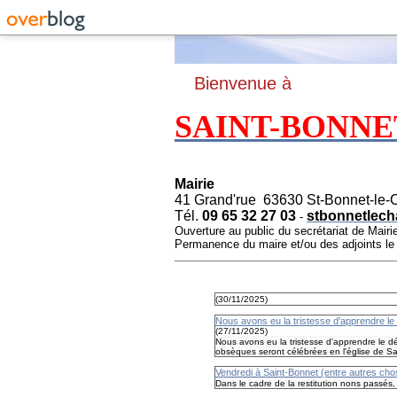
B
ienvenue à
SAINT-BONNE
Mairie
41 Grand'rue 63630 St-Bonnet-le-
Tél.
09 65 32 27 03
stbonnetlech
-
Ouverture au public du secrétariat de Mairi
Permanence du maire et/ou des adjoints l
(
30/11/2025
)
Nous avons eu la tristesse d'apprendre
(
27/11/2025
)
Nous avons eu la tristesse d'apprendre l
obsèques seront célébrées en l'église de Sa
Vendredi à Saint-Bonnet (entre autres cho
Dans le cadre de la restitution nons passés