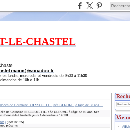
T-LE-CHASTEL
Chastel
astel.mairie@wanadoo.fr
e les lundis, mercredis et vendredis de 9h00 à 11h30
e dimanche de 10h à 11h
Rech
 le décès de Germaine BRESSOLETTE, née GEROME, à l'âge de 98 ans....
e décès de Germaine BRESSOLETTE, née GEROME, à l'âge de 98 ans. Ses
int-Bonnet-le-Chastel le jeudi 4 décembre à 14h30.
Vie m
ses)
(
25/11/2025
)
, nos présents
Affic