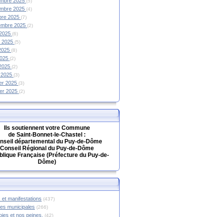
mbre 2025
(5)
mbre 2025
(4)
bre 2025
(7)
embre 2025
(2)
 2025
(6)
et 2025
(5)
 2025
(8)
2025
(2)
 2025
(2)
 2025
(3)
ier 2025
(3)
ier 2025
(2)
Ils soutiennent votre Commune
de Saint-Bonnet-le-Chastel :
nseil départemental du Puy-de-Dôme
Conseil Régional du Puy-de-Dôme
lique Française (Préfecture du Puy-de-
Dôme)
 et manifestations
(437)
hes municipales
(266)
oies et nos peines.
(42)