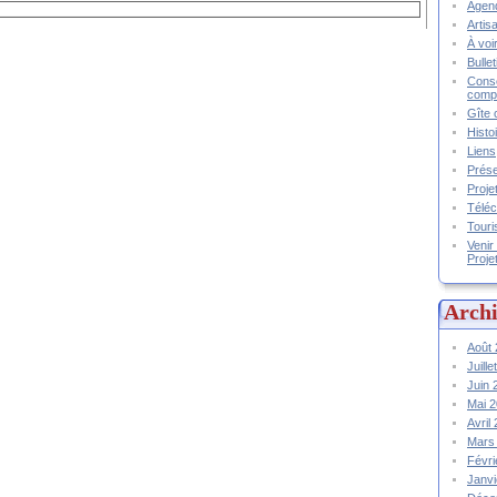
Agend
Artis
À voir
Bulle
Conse
compt
Gîte 
Histo
Liens
Prése
Proje
Téléc
Touri
Venir
Proje
Archi
Août
Juill
Juin
Mai 
Avril
Mars
Févr
Janv