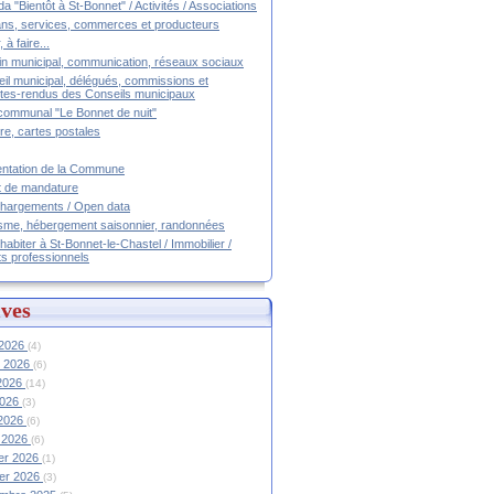
a "Bientôt à St-Bonnet" / Activités / Associations
ans, services, commerces et producteurs
, à faire...
tin municipal, communication, réseaux sociaux
il municipal, délégués, commissions et
es-rendus des Conseils municipaux
communal "Le Bonnet de nuit"
ire, cartes postales
ntation de la Commune
t de mandature
hargements / Open data
sme, hébergement saisonnier, randonnées
 habiter à St-Bonnet-le-Chastel / Immobilier /
ts professionnels
ves
 2026
(4)
et 2026
(6)
 2026
(14)
2026
(3)
 2026
(6)
 2026
(6)
ier 2026
(1)
ier 2026
(3)