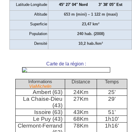
Latitude
-
Longitude
45° 27′ 04″ Nord 3° 38′ 05″ Est
Altitude
653 m (mini) – 1 122 m (maxi)
Superficie
23,47 km²
Population
240 hab. (2008)
Densité
10,2 hab./km²
Carte de la région :
Informations
Distance
Temps
ViaMichelin
Ambert (63)
24Km
25'
La Chaise-Dieu
27Km
29'
(43)
Issoire (63)
43Km
51'
Le Puy (43)
68Km
1h10'
Clermont-Ferrand
78Km
1h16'