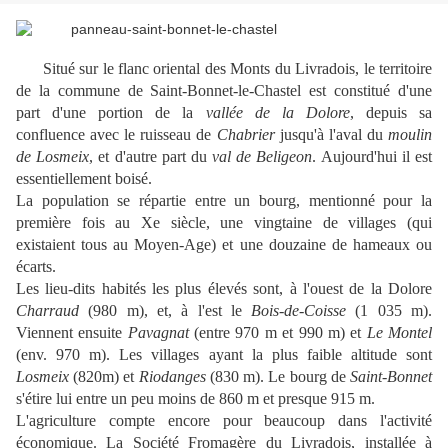
Situé sur le flanc oriental des Monts du Livradois, le territoire
de la commune de Saint-Bonnet-le-Chastel est constitué d'une
part d'une portion de la
vallée de la Dolore
, depuis sa
confluence avec le ruisseau de
Chabrier
jusqu'à l'aval du
moulin
de Losmeix
, et d'autre part du
val de Beligeon
. Aujourd'hui il est
essentiellement boisé.
La population se répartie entre un bourg, mentionné pour la
première fois au Xe siècle, une vingtaine de villages (qui
existaient tous au Moyen-Age) et une douzaine de hameaux ou
écarts.
Les lieu-dits habités les plus élevés sont,
à l'ouest de la Dolore
Charraud
(980 m), et,
à l'est le
Bois-de-Coisse
(1 035 m).
Viennent ensuite
Pavagnat
(entre 970 m et 990 m) et
Le Montel
(env. 970 m). Les villages ayant la plus faible altitude sont
Losmeix
(820m) et
Riodanges
(830 m). Le bourg de
Saint-Bonnet
s'étire lui entre un peu moins de 860 m et presque 915 m.
L'agriculture compte encore pour beaucoup dans l'activité
économique. La Société Fromagère du Livradois, installée à