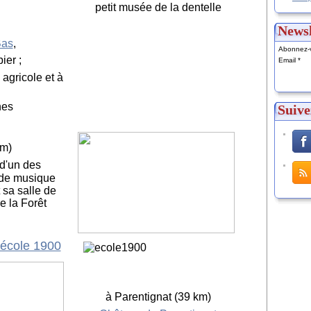
petit musée de la dentelle
Newsl
Bas
,
Abonnez-v
ier ;
Email
agricole et à
nes
Suive
km)
 d'un des
 de musique
 sa salle de
e la Forêt
'école 1900
à Parentignat (39 km)