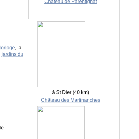
Château de Parentignat
Horloge
, la
s
jardins du
à St Dier (40 km)
Château des Martinanches
le