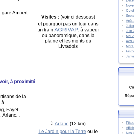
Déce
Nove
Octo
Sept
Visites :
(voir ci dessous)
Août
et pourquoi pas un tour dans
Juill
AGRIVAP
un train
, à vapeur
Juin
ou panoramique, dans la
Mai 
plaine et les monts du
Avril
Livradois
Mars
Févr
Janv
voir, à proximité
Co
Répub
rtisans de la
"
à
rg, Fayet-
 Arlanc...
Fêtes
à
Arlanc
(12 km)
Affic
Le Jardin pour la Terre
ou le
Nos j