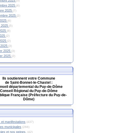
mbre 2025
(5)
mbre 2025
(4)
bre 2025
(7)
embre 2025
(2)
 2025
(6)
et 2025
(5)
 2025
(8)
2025
(2)
 2025
(2)
 2025
(3)
ier 2025
(3)
ier 2025
(2)
Ils soutiennent votre Commune
de Saint-Bonnet-le-Chastel :
nseil départemental du Puy-de-Dôme
Conseil Régional du Puy-de-Dôme
lique Française (Préfecture du Puy-de-
Dôme)
 et manifestations
(437)
hes municipales
(266)
oies et nos peines.
(42)