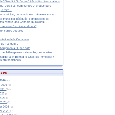
a "Bientôt à St-Bonnet" / Activités / Associations
ans, services, commerces et producteurs
, à faire...
tin municipal, communication, réseaux sociaux
il municipal, délégués, commissions et
es-rendus des Conseils municipaux
communal "Le Bonnet de nuit"
ire, cartes postales
ntation de la Commune
t de mandature
hargements / Open data
sme, hébergement saisonnier, randonnées
 habiter à St-Bonnet-le-Chastel / Immobilier /
ts professionnels
ves
 2026
(4)
et 2026
(6)
 2026
(14)
2026
(3)
 2026
(6)
 2026
(6)
ier 2026
(1)
ier 2026
(3)