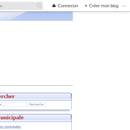
Connexion
+
Créer mon blog
ercher
unicipale
hes municipales