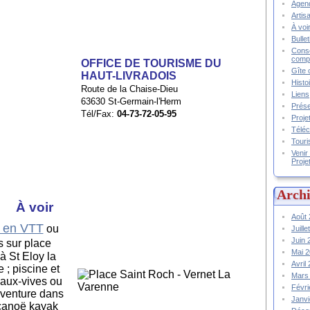
Agend
Artis
À voir
Bulle
Conse
compt
OFFICE DE TOURISME DU
Gîte 
HAUT-LIVRADOIS
Histo
Route de la Chaise-Dieu
Liens
63630 St-Germain-l'Herm
Prése
Tél/Fax:
04-73-72-05-95
Proje
Téléc
Touri
Venir
Proje
Archi
À voir
Août
, en VTT
ou
Juill
Juin
is sur place
Mai 
 à St Eloy la
Avril
 ; piscine et
Mars
eaux-vives ou
Févr
aventure dans
Janv
 canoë kayak