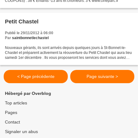
COUPONS) : 38 € Enfants -13 ans et chômeurs: 3 € www.cineparc.fr
Petit Chastel
Publié le 29/11/2012 à 06:00
Par
saintbonnetlechastel
Nouveaux gérants, ils sont arrivés depuis quelques jours à St-Bonnet-le-
Chastel et préparent activement la réouverture du Petit Chastel qui aura lieu
samedi 1er décembre . Ils vous proposeront les services dont vous aviez
l’habitude (restaurant, bar,...
< Page précédente
Page suivante >
Hébergé par Overblog
Top articles
Pages
Contact
Signaler un abus