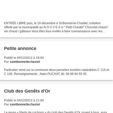
ENTRÉE LIBRE puis, le 16 décembre à St-Bonnet-le-Chastel, collation
offerte par la municipalité au N O U V E A U " Petit Chastel" Chocolat chaud /
vin chaud / gâteaux Vous êtes tous invités à faire connaissance avec les
nouveaux gérants : Christelle et...
Petite annonce
Publié le 09/12/2012 à 18:00
Par
saintbonnetlechastel
Particulier vend sur la commune deux parcelles boisées cadastrées C 116 et
C 148. Renseignements : Alain PUCHAT, tél. 06 88 84 55 45.
Club des Genêts d'Or
Publié le 04/12/2012 à 21:00
Par
saintbonnetlechastel
Le repas « Pieds de cochons » du club des Genêts d’Or, ouvert à tous, aura