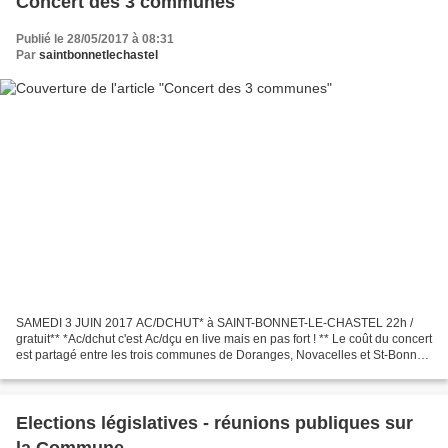
Concert des 3 communes
Publié le 28/05/2017 à 08:31
Par
saintbonnetlechastel
SAMEDI 3 JUIN 2017 AC/DCHUT* à SAINT-BONNET-LE-CHASTEL 22h /
gratuit** *Ac/dchut c'est Ac/dçu en live mais en pas fort ! ** Le coût du concert
est partagé entre les trois communes de Doranges, Novacelles et St-Bonnet-
le-Chastel. Il a lieu alternativement,...
Elections législatives - réunions publiques sur
la Commune