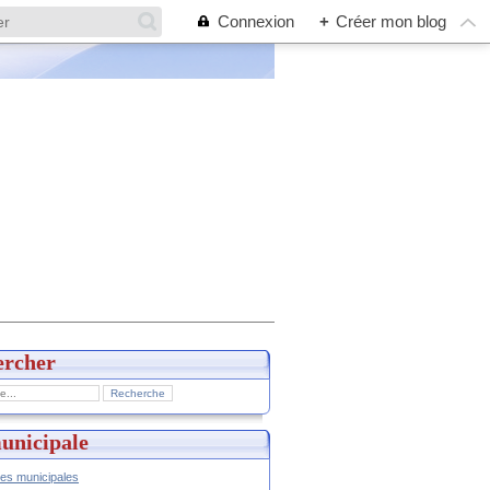
Connexion
+
Créer mon blog
ercher
unicipale
hes municipales