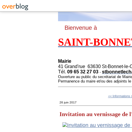
B
ienvenue à
SAINT-BONNE
Mairie
41 Grand'rue 63630 St-Bonnet-le-
Tél.
09 65 32 27 03
stbonnetlech
-
Ouverture au public du secrétariat de Mairi
Permanence du maire et/ou des adjoints l
<< Informations s
26 juin 2017
Invitation au vernissage de l