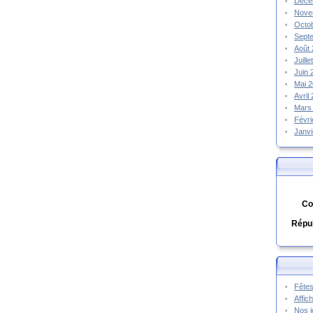
Déce
Nove
Octo
Sept
Août
Juill
Juin
Mai 
Avril
Mars
Févr
Janv
Co
Répub
Fêtes
Affic
Nos j