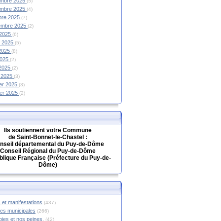
mbre 2025
(5)
mbre 2025
(4)
bre 2025
(7)
embre 2025
(2)
 2025
(6)
et 2025
(5)
 2025
(8)
2025
(2)
 2025
(2)
 2025
(3)
ier 2025
(3)
ier 2025
(2)
Ils soutiennent votre Commune
de Saint-Bonnet-le-Chastel :
nseil départemental du Puy-de-Dôme
Conseil Régional du Puy-de-Dôme
lique Française (Préfecture du Puy-de-
Dôme)
 et manifestations
(437)
hes municipales
(266)
oies et nos peines.
(42)