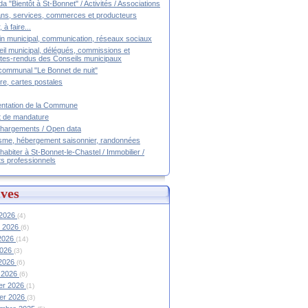
a "Bientôt à St-Bonnet" / Activités / Associations
ans, services, commerces et producteurs
, à faire...
tin municipal, communication, réseaux sociaux
il municipal, délégués, commissions et
es-rendus des Conseils municipaux
communal "Le Bonnet de nuit"
ire, cartes postales
ntation de la Commune
t de mandature
hargements / Open data
sme, hébergement saisonnier, randonnées
 habiter à St-Bonnet-le-Chastel / Immobilier /
ts professionnels
ves
 2026
(4)
et 2026
(6)
 2026
(14)
2026
(3)
 2026
(6)
 2026
(6)
ier 2026
(1)
ier 2026
(3)