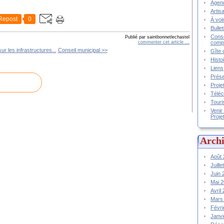
Agend
Artis
Repost
0
À voir
Bulle
Conse
Publié par saintbonnetlechastel
compt
commenter cet article
…
ur les infrastructures...
Conseil municipal >>
Gîte 
Histo
Liens
Prése
Proje
Téléc
Touri
Venir
Proje
Archi
Août
Juill
Juin
Mai 
Avril
Mars
Févr
Janv