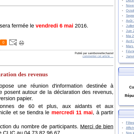
Déce
Nove
Octo
Sept
Août
sera fermée le
vendredi 6 mai
2016.
Juill
Juin
Mai 
Avril
0
Mars
Févr
Publié par saintbonnetlechastel
Janv
commenter cet article
…
ration des revenus
opose une réunion d'information destinée à
Co
e posent autour de la déclaration des revenus,
Répub
version papier.
sonnes de 60 et plus, aux aidants et aux
icile et se tiendra le
mercredi 11 mai
, à partir
Fêtes
nction du nombre de participants.
Merci de bien
Affic
 le CLIC au 04 73 82 96 67.
Nos j