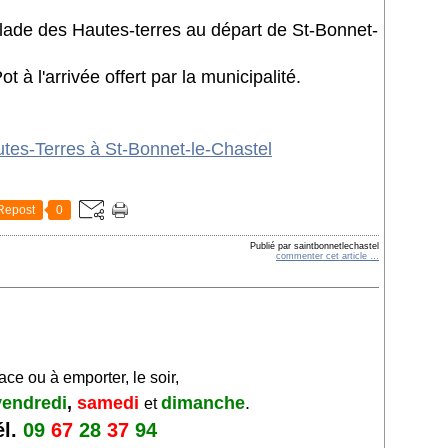
alade des Hautes-terres au départ de St-Bonnet-
t à l'arrivée offert par la municipalité.
Repost
0
Publié par saintbonnetlechastel
commenter cet article
…
ace ou à emporter,
le soir,
vendredi
,
samedi
dimanche
.
et
él.
09
67
28
37
94