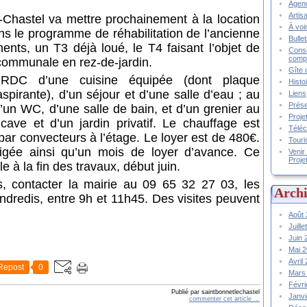
Agend
Artis
Chastel va mettre prochainement à la location
À voir
ans le programme de réhabilitation de l’ancienne
Bulle
ts, un T3 déjà loué, le T4 faisant l’objet de
Conse
compt
 communale en rez-de-jardin.
Gîte 
DC d’une cuisine équipée (dont plaque
Histo
aspirante), d’un séjour et d’une salle d’eau ; au
Liens
Prése
un WC, d’une salle de bain, et d’un grenier au
Proje
cave et d’un jardin privatif. Le chauffage est
Téléc
par convecteurs à l’étage. Le loyer est de 480€.
Touri
xigée ainsi qu’un mois de loyer d’avance. Ce
Venir
Proje
e à la fin des travaux, début juin.
, contacter la mairie au 09 65 32 27 03, les
Archi
endredis, entre 9h et 11h45. Des visites peuvent
.
Août
Juill
Juin
Mai 
Avril
Repost
0
Mars
Févr
Publié par saintbonnetlechastel
Janv
commenter cet article
…