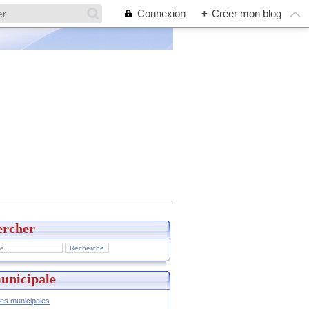
Connexion
+
Créer mon blog
ercher
unicipale
hes municipales