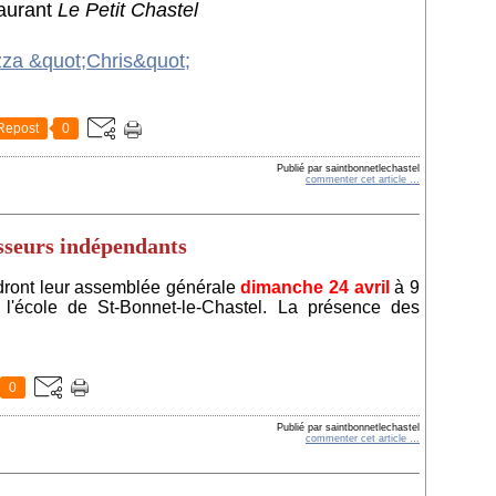
aurant
Le Petit Chastel
Repost
0
Publié par saintbonnetlechastel
commenter cet article
…
sseurs indépendants
dront leur assemblée générale
dimanche 24 avril
à 9
 l'école de St-Bonnet-le-Chastel. La présence des
0
Publié par saintbonnetlechastel
commenter cet article
…