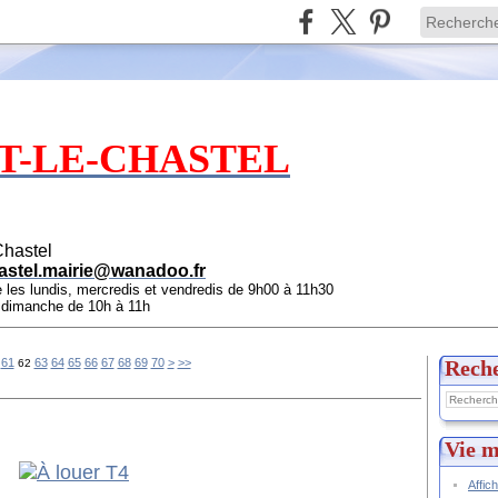
T-LE-CHASTEL
Chastel
astel.mairie@wanadoo.fr
e les lundis, mercredis et vendredis de 9h00 à 11h30
e dimanche de 10h à 11h
80
90
100
61
63
64
65
66
67
68
69
70
>
>>
Rech
62
Vie m
Affic