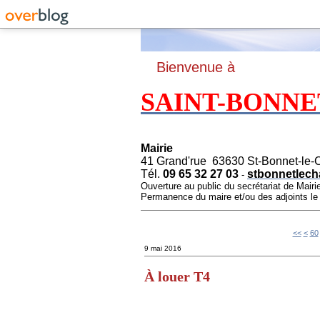
B
ienvenue à
SAINT-BONNE
Mairie
41 Grand'rue 63630 St-Bonnet-le-
Tél.
09 65 32 27 03
stbonnetlech
-
Ouverture au public du secrétariat de Mairi
Permanence du maire et/ou des adjoints l
10
20
30
40
50
<<
<
60
9 mai 2016
À louer T4