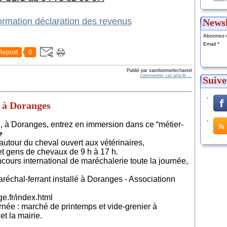
Newsl
Abonnez-v
Email
Repost
0
Publié par saintbonnetlechastel
commenter cet article
…
Suive
 à Doranges
6
, à Doranges, entrez en immersion dans ce “métier-

autour du cheval ouvert aux vétérinaires,
t gens de chevaux de 9 h à 17 h.
cours international de maréchalerie toute la journée,
réchal-ferrant installé à Doranges - Associationn
e.fr/index.html
urnée : marché de printemps et vide-grenier à
t la mairie.