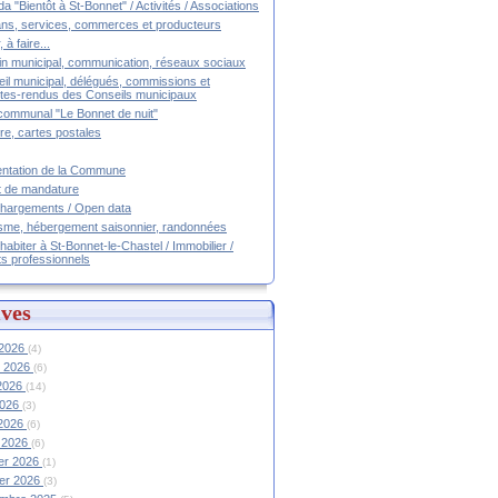
a "Bientôt à St-Bonnet" / Activités / Associations
ans, services, commerces et producteurs
, à faire...
tin municipal, communication, réseaux sociaux
il municipal, délégués, commissions et
es-rendus des Conseils municipaux
communal "Le Bonnet de nuit"
ire, cartes postales
ntation de la Commune
t de mandature
hargements / Open data
sme, hébergement saisonnier, randonnées
 habiter à St-Bonnet-le-Chastel / Immobilier /
ts professionnels
ves
 2026
(4)
et 2026
(6)
 2026
(14)
2026
(3)
 2026
(6)
 2026
(6)
ier 2026
(1)
ier 2026
(3)