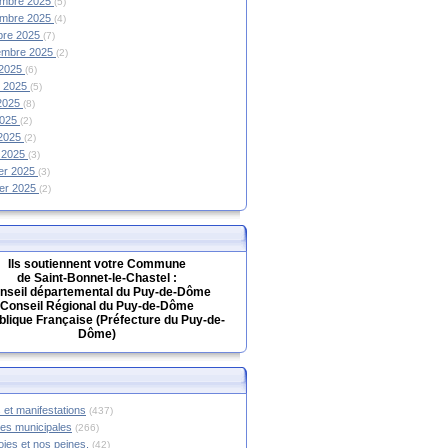
mbre 2025
(5)
mbre 2025
(4)
bre 2025
(7)
embre 2025
(2)
 2025
(6)
et 2025
(5)
 2025
(8)
2025
(2)
 2025
(2)
 2025
(3)
ier 2025
(3)
ier 2025
(2)
Ils soutiennent votre Commune
de Saint-Bonnet-le-Chastel :
nseil départemental du Puy-de-Dôme
Conseil Régional du Puy-de-Dôme
lique Française (Préfecture du Puy-de-
Dôme)
 et manifestations
(437)
hes municipales
(266)
oies et nos peines.
(42)