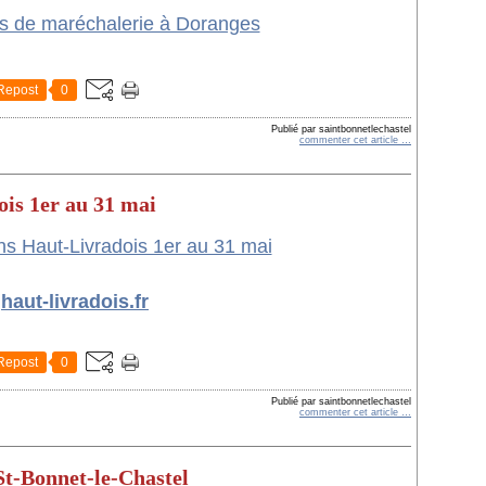
Repost
0
Publié par saintbonnetlechastel
commenter cet article
…
is 1er au 31 mai
haut-livradois.fr
Repost
0
Publié par saintbonnetlechastel
commenter cet article
…
St-Bonnet-le-Chastel