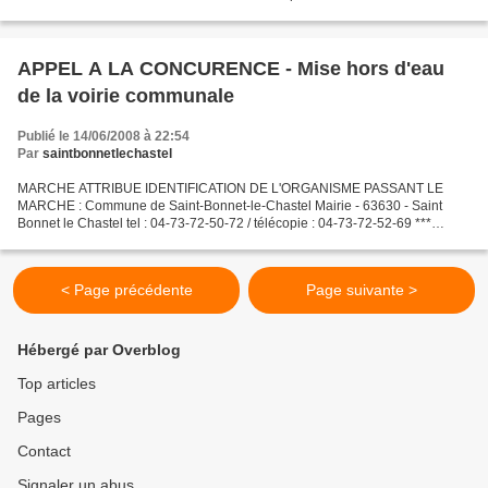
PERSONNE RESPONSABLE DU MARCHE : M. le Maire de Saint-Bonnet-le-
Chastel...
APPEL A LA CONCURENCE - Mise hors d'eau
de la voirie communale
Publié le 14/06/2008 à 22:54
Par
saintbonnetlechastel
MARCHE ATTRIBUE IDENTIFICATION DE L'ORGANISME PASSANT LE
MARCHE : Commune de Saint-Bonnet-le-Chastel Mairie - 63630 - Saint
Bonnet le Chastel tel : 04-73-72-50-72 / télécopie : 04-73-72-52-69 ***
PERSONNE RESPONSABLE DU MARCHE : M. le Maire de Saint-Bonnet-le-
Chastel...
< Page précédente
Page suivante >
Hébergé par Overblog
Top articles
Pages
Contact
Signaler un abus