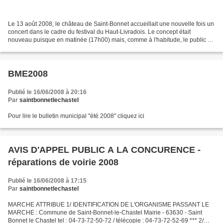
Le 13 août 2008, le château de Saint-Bonnet accueillait une nouvelle fois un
concert dans le cadre du festival du Haut-Livradois. Le concept était
nouveau puisque en matinée (17h00) mais, comme à l'habitude, le public et
la réussite furent au rendez...
BME2008
Publié le 16/06/2008 à 20:16
Par
saintbonnetlechastel
Pour lire le bulletin municipal "été 2008" cliquez ici
AVIS D'APPEL PUBLIC A LA CONCURENCE -
réparations de voirie 2008
Publié le 16/06/2008 à 17:15
Par
saintbonnetlechastel
MARCHE ATTRIBUE 1/ IDENTIFICATION DE L'ORGANISME PASSANT LE
MARCHE : Commune de Saint-Bonnet-le-Chastel Mairie - 63630 - Saint
Bonnet le Chastel tel : 04-73-72-50-72 / télécopie : 04-73-72-52-69 *** 2/