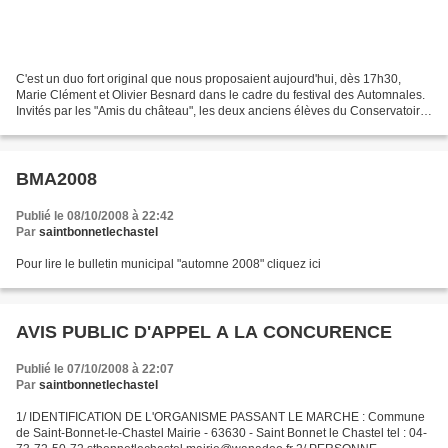
C'est un duo fort original que nous proposaient aujourd'hui, dès 17h30,
Marie Clément et Olivier Besnard dans le cadre du festival des Automnales.
Invités par les "Amis du château", les deux anciens élèves du Conservatoire
de Clermont-Ferrand avaient...
BMA2008
Publié le 08/10/2008 à 22:42
Par
saintbonnetlechastel
Pour lire le bulletin municipal "automne 2008" cliquez ici
AVIS PUBLIC D'APPEL A LA CONCURENCE
Publié le 07/10/2008 à 22:07
Par
saintbonnetlechastel
1/ IDENTIFICATION DE L'ORGANISME PASSANT LE MARCHE : Commune
de Saint-Bonnet-le-Chastel Mairie - 63630 - Saint Bonnet le Chastel tel : 04-