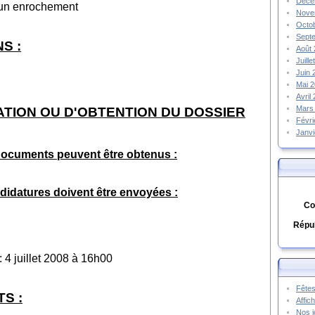
Déce
'un enrochement
Nove
Octo
Sept
S :
Août
Juill
Juin
Mai 
Avril
Mars
ATION OU D'OBTENTION DU DOSSIER
Févr
Janv
documents peuvent être obtenus :
ndidatures doivent être envoyées :
Co
Répub
: 4 juillet 2008 à 16h00
Fêtes
S :
Affic
Nos j