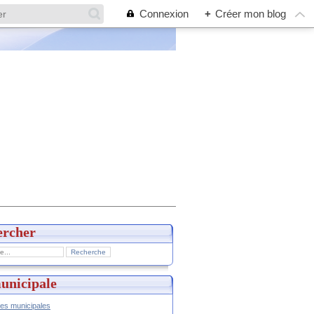
Connexion
+
Créer mon blog
ercher
unicipale
hes municipales