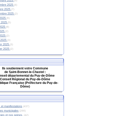
mbre 2025
(5)
mbre 2025
(4)
bre 2025
(7)
embre 2025
(2)
 2025
(6)
et 2025
(5)
 2025
(8)
2025
(2)
 2025
(2)
 2025
(3)
ier 2025
(3)
ier 2025
(2)
Ils soutiennent votre Commune
de Saint-Bonnet-le-Chastel :
nseil départemental du Puy-de-Dôme
Conseil Régional du Puy-de-Dôme
lique Française (Préfecture du Puy-de-
Dôme)
 et manifestations
(437)
hes municipales
(266)
oies et nos peines.
(42)