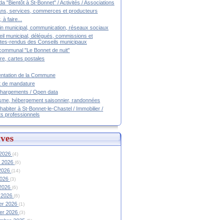
a "Bientôt à St-Bonnet" / Activités / Associations
ans, services, commerces et producteurs
, à faire...
tin municipal, communication, réseaux sociaux
il municipal, délégués, commissions et
es-rendus des Conseils municipaux
communal "Le Bonnet de nuit"
ire, cartes postales
ntation de la Commune
t de mandature
hargements / Open data
sme, hébergement saisonnier, randonnées
 habiter à St-Bonnet-le-Chastel / Immobilier /
ts professionnels
ves
 2026
(4)
et 2026
(6)
 2026
(14)
2026
(3)
 2026
(6)
 2026
(6)
ier 2026
(1)
ier 2026
(3)