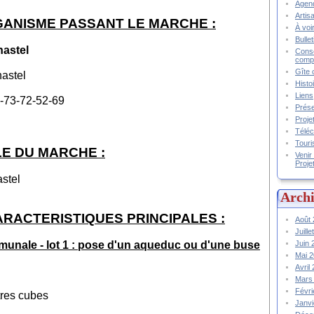
Agend
Artis
RGANISME PASSANT LE MARCHE :
À voir
Bulle
astel
Conse
compt
Gîte 
hastel
Histo
Liens
04-73-72-52-69
Prése
Proje
Téléc
Touri
E DU MARCHE :
Venir
Proje
astel
Archi
RACTERISTIQUES PRINCIPALES :
Août
Juill
Juin
mmunale - lot 1 : pose d'un aqueduc ou d'une buse
Mai 
Avril
Mars
Févr
tres cubes
Janv