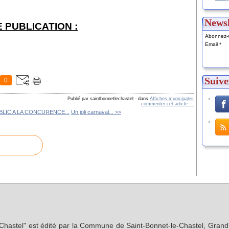
Newsl
 PUBLICATION :
Abonnez-v
Email
Suive
0
Publié par saintbonnetlechastel
-
dans
Affiches municipales
commenter cet article
…
UBLIC A LA CONCURENCE...
Un joli carnaval... >>
-Chastel" est édité par la Commune de Saint-Bonnet-le-Chastel, Grand'