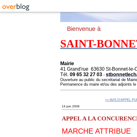
B
ienvenue à
SAINT-BONNE
Mairie
41 Grand'rue 63630 St-Bonnet-le-
Tél.
09 65 32 27 03
stbonnetlech
-
Ouverture au public du secrétariat de Mairi
Permanence du maire et/ou des adjoints l
<< AVIS D'APPEL P
14 juin 2008
APPEL A LA CONCURENCE - 
MARCHE ATTRIBUE