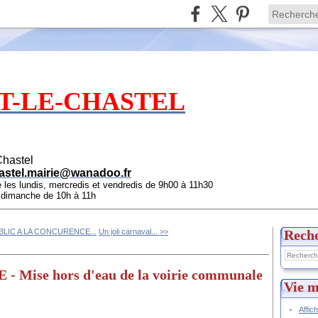
T-LE-CHASTEL
Chastel
astel.mairie@wanadoo.fr
e les lundis, mercredis et vendredis de 9h00 à 11h30
e dimanche de 10h à 11h
UBLIC A LA CONCURENCE...
Un joli carnaval... >>
Rech
Mise hors d'eau de la voirie communale
Vie m
Affic