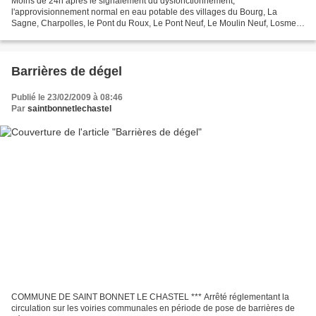
Moins de 24h après le signalement du dysfonctionnement,
l'approvisionnement normal en eau potable des villages du Bourg, La
Sagne, Charpolles, le Pont du Roux, Le Pont Neuf, Le Moulin Neuf, Losmey
et Tyr a pu être rétabli. En fonte ductile de 200, la...
Barrières de dégel
Publié le 23/02/2009 à 08:46
Par
saintbonnetlechastel
COMMUNE DE SAINT BONNET LE CHASTEL *** Arrêté réglementant la
circulation sur les voiries communales en période de pose de barrières de