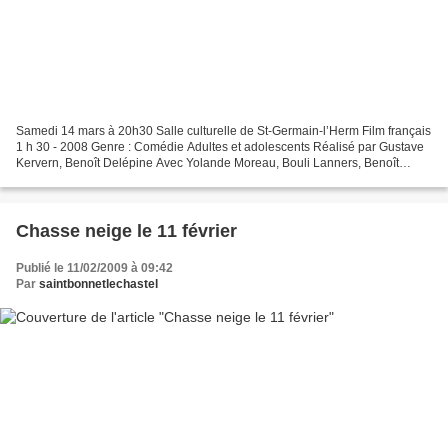
Samedi 14 mars à 20h30 Salle culturelle de St-Germain-l’Herm Film français
1 h 30 - 2008 Genre : Comédie Adultes et adolescents Réalisé par Gustave
Kervern, Benoît Delépine Avec Yolande Moreau, Bouli Lanners, Benoît
Poelvoorde Quelque part en Picardie,...
Chasse neige le 11 février
Publié le 11/02/2009 à 09:42
Par
saintbonnetlechastel