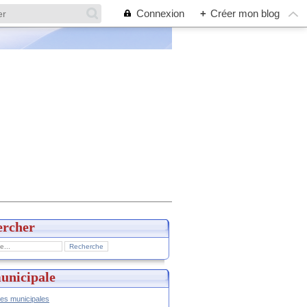
Connexion
+
Créer mon blog
ercher
unicipale
hes municipales