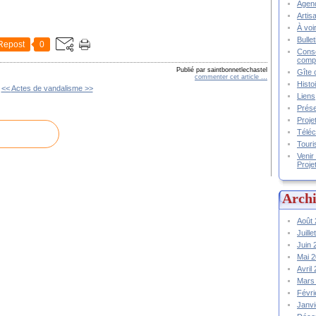
Agend
Artis
À voir
Bulle
Repost
0
Conse
compt
Publié par saintbonnetlechastel
Gîte 
commenter cet article
…
Histo
<<
Actes de vandalisme >>
Liens
Prése
Proje
Téléc
Touri
Venir
Proje
Archi
Août
Juill
Juin
Mai 
Avril
Mars
Févr
Janv