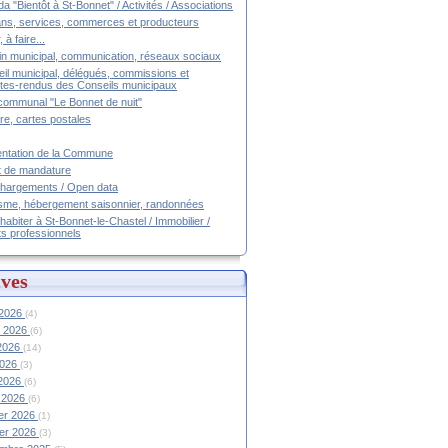
a "Bientôt à St-Bonnet" / Activités / Associations
ans, services, commerces et producteurs
, à faire...
tin municipal, communication, réseaux sociaux
il municipal, délégués, commissions et
es-rendus des Conseils municipaux
communal "Le Bonnet de nuit"
ire, cartes postales
ntation de la Commune
t de mandature
hargements / Open data
sme, hébergement saisonnier, randonnées
 habiter à St-Bonnet-le-Chastel / Immobilier /
ts professionnels
ves
 2026
(4)
et 2026
(6)
 2026
(14)
2026
(3)
 2026
(6)
 2026
(6)
ier 2026
(1)
ier 2026
(3)