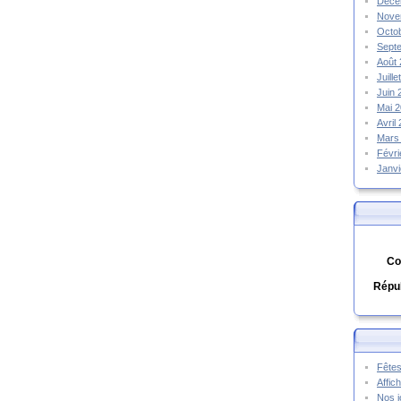
Déce
Nove
Octo
Sept
Août
Juill
Juin
Mai 
Avril
Mars
Févr
Janv
Co
Répub
Fêtes
Affic
Nos j