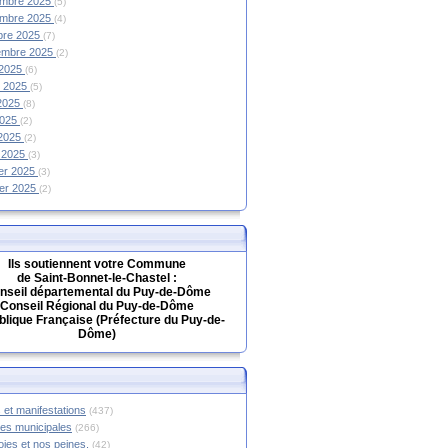
mbre 2025
(5)
mbre 2025
(4)
bre 2025
(7)
embre 2025
(2)
 2025
(6)
et 2025
(5)
 2025
(8)
2025
(2)
 2025
(2)
 2025
(3)
ier 2025
(3)
ier 2025
(2)
Ils soutiennent votre Commune
de Saint-Bonnet-le-Chastel :
nseil départemental du Puy-de-Dôme
Conseil Régional du Puy-de-Dôme
lique Française (Préfecture du Puy-de-
Dôme)
 et manifestations
(437)
hes municipales
(266)
oies et nos peines.
(42)