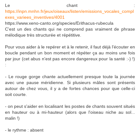
Le chant :
https://inpn.mnhn.fr/jeux/oiseaux/listen/emissions_vocales_compl
exes_variees_inventives/4001
https://www.xeno-canto.org/species/Erithacus-rubecula
C'est un des chants qui ne comprend pas vraiment de phrase
mélodique très structurée et répétitive.
Pour vous aider à le repérer et à le retenir, il faut déjà l'écouter en
boucle pendant un bon moment et répéter ça au moins une fois
par jour (cet abus n'est pas encore dangereux pour la santé :-) !)
:
- Le rouge gorge chante actuellement presque toute la journée
avec une pause méridienne. Si plusieurs mâles sont présents
autour de chez vous, il y a de fortes chances pour que celle-ci
soit courte.
- on peut s'aider en localisant les postes de chants souvent situés
en hauteur ou à mi-hauteur (alors que l'oiseau niche au sol...
malin !)
- le rythme : absent