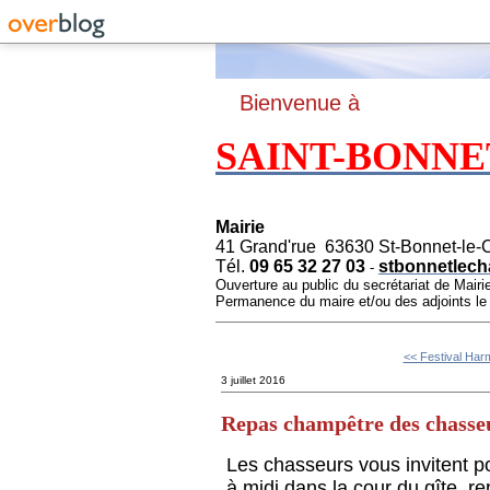
B
ienvenue à
SAINT-BONNE
Mairie
41 Grand'rue 63630 St-Bonnet-le-
Tél.
09 65 32 27 03
stbonnetlech
-
Ouverture au public du secrétariat de Mairi
Permanence du maire et/ou des adjoints l
<< Festival Har
3 juillet 2016
Repas champêtre des chasse
Les chasseurs vous invitent 
à midi dans la cour du gîte, re