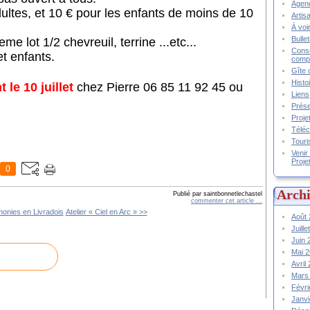
Agend
adultes, et 10 € pour les enfants de moins de 10
Artis
À voir
Bulle
me lot 1/2 chevreuil, terrine ...etc...
Conse
et enfants.
compt
Gîte 
Histo
 le 10 juillet
chez Pierre 06 85 11 92 45 ou
Liens
Prése
Proje
Téléc
Touri
Venir
Proje
0
Archi
Publié par saintbonnetlechastel
commenter cet article
…
monies en Livradois
Atelier « Ciel en Arc » >>
Août
Juill
Juin
Mai 
Avril
Mars
Févr
Janv