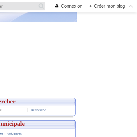
Connexion
+
Créer mon blog
ercher
unicipale
hes municipales