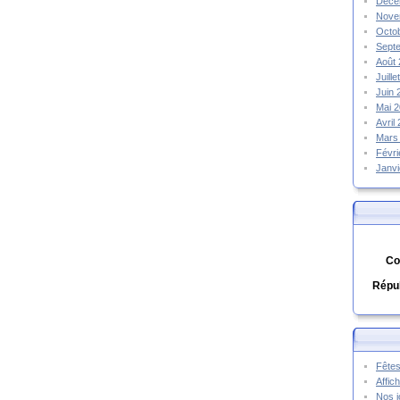
Déce
Nove
Octo
Sept
Août
Juill
Juin
Mai 
Avril
Mars
Févr
Janv
Co
Répub
Fêtes
Affic
Nos j