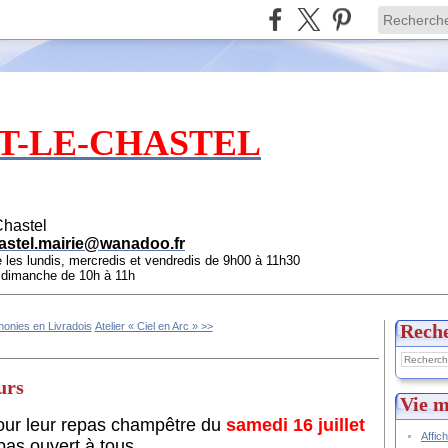
T-LE-CHASTEL
Chastel
astel.mairie@wanadoo.fr
e les lundis, mercredis et vendredis de 9h00 à 11h30
e dimanche de 10h à 11h
monies en Livradois
Atelier « Ciel en Arc » >>
Rech
urs
Vie m
pour leur repas champêtre du
samedi 16 juillet
Affic
pas ouvert à tous.