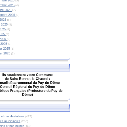
mbre 2025
(5)
mbre 2025
(4)
bre 2025
(7)
embre 2025
(2)
 2025
(6)
et 2025
(5)
 2025
(8)
2025
(2)
 2025
(2)
 2025
(3)
ier 2025
(3)
ier 2025
(2)
Ils soutiennent votre Commune
de Saint-Bonnet-le-Chastel :
nseil départemental du Puy-de-Dôme
Conseil Régional du Puy-de-Dôme
lique Française (Préfecture du Puy-de-
Dôme)
 et manifestations
(437)
hes municipales
(266)
oies et nos peines.
(42)