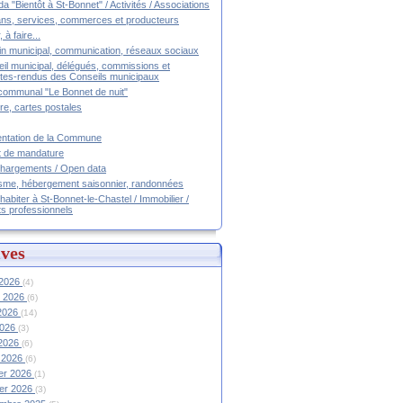
a "Bientôt à St-Bonnet" / Activités / Associations
ans, services, commerces et producteurs
, à faire...
tin municipal, communication, réseaux sociaux
il municipal, délégués, commissions et
es-rendus des Conseils municipaux
communal "Le Bonnet de nuit"
ire, cartes postales
ntation de la Commune
t de mandature
hargements / Open data
sme, hébergement saisonnier, randonnées
 habiter à St-Bonnet-le-Chastel / Immobilier /
ts professionnels
ves
 2026
(4)
et 2026
(6)
 2026
(14)
2026
(3)
 2026
(6)
 2026
(6)
ier 2026
(1)
ier 2026
(3)