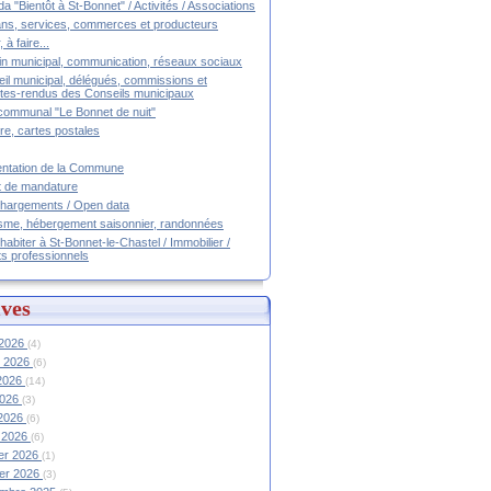
a "Bientôt à St-Bonnet" / Activités / Associations
ans, services, commerces et producteurs
, à faire...
tin municipal, communication, réseaux sociaux
il municipal, délégués, commissions et
es-rendus des Conseils municipaux
communal "Le Bonnet de nuit"
ire, cartes postales
ntation de la Commune
t de mandature
hargements / Open data
sme, hébergement saisonnier, randonnées
 habiter à St-Bonnet-le-Chastel / Immobilier /
ts professionnels
ves
 2026
(4)
et 2026
(6)
 2026
(14)
2026
(3)
 2026
(6)
 2026
(6)
ier 2026
(1)
ier 2026
(3)