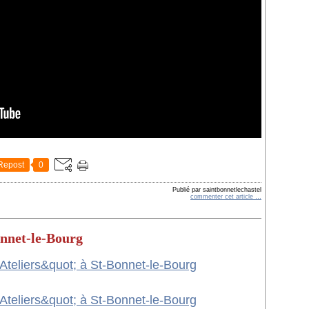
Repost
0
Publié par saintbonnetlechastel
commenter cet article
…
onnet-le-Bourg