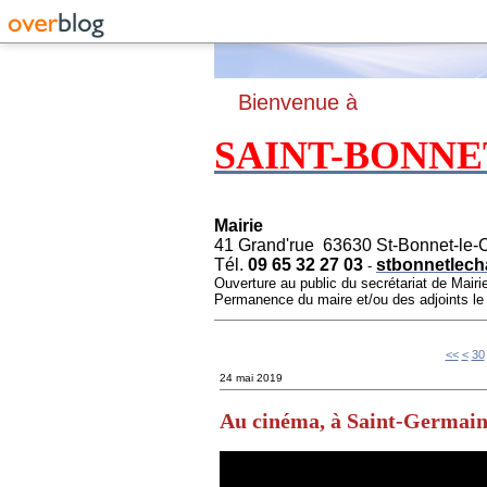
B
ienvenue à
SAINT-BONNE
Mairie
41 Grand'rue 63630 St-Bonnet-le-
Tél.
09 65 32 27 03
stbonnetlech
-
Ouverture au public du secrétariat de Mairi
Permanence du maire et/ou des adjoints l
10
20
<<
<
30
24 mai 2019
Au cinéma, à Saint-Germai