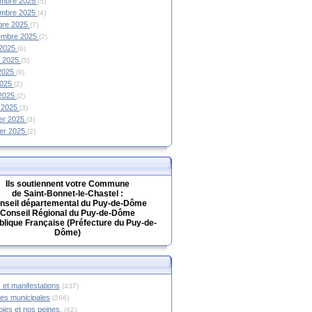
mbre 2025
(5)
mbre 2025
(4)
bre 2025
(7)
embre 2025
(2)
 2025
(6)
et 2025
(5)
 2025
(8)
2025
(2)
 2025
(2)
 2025
(3)
ier 2025
(3)
ier 2025
(2)
Ils soutiennent votre Commune
de Saint-Bonnet-le-Chastel :
nseil départemental du Puy-de-Dôme
Conseil Régional du Puy-de-Dôme
lique Française (Préfecture du Puy-de-
Dôme)
 et manifestations
(437)
hes municipales
(266)
oies et nos peines.
(42)