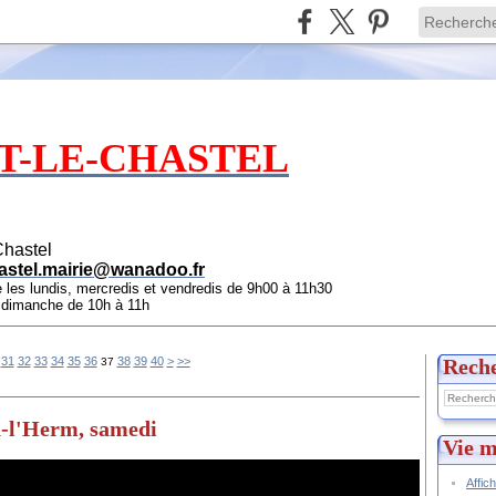
T-LE-CHASTEL
Chastel
astel.mairie@wanadoo.fr
e les lundis, mercredis et vendredis de 9h00 à 11h30
e dimanche de 10h à 11h
50
60
70
80
90
100
31
32
33
34
35
36
38
39
40
>
>>
Rech
37
n-l'Herm, samedi
Vie m
Affic