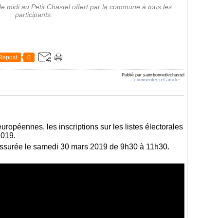
 midi au Petit Chastel offert par la commune à tous les
participants.
Repost
0
Publié par saintbonnetlechastel
commenter cet article
…
ropéennes, les inscriptions sur les listes électorales
2019.
ssurée le samedi 30 mars 2019 de 9h30 à 11h30.