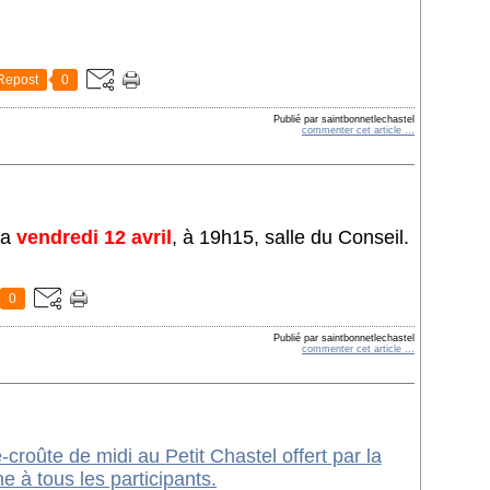
Repost
0
Publié par saintbonnetlechastel
commenter cet article
…
ra
vendredi 12 avril
, à 19h15, salle du Conseil.
0
Publié par saintbonnetlechastel
commenter cet article
…