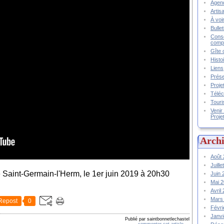
Agend
Artis
À voir
Bulle
Conse
compt
Gîte 
Histo
Liens
Prése
Proje
Téléc
Touri
Venir
Proje
Archi
Août
Juill
e Saint-Germain-l'Herm, le 1er juin 2019 à 20h30
Juin
Mai 
Avril
Mars
Repost
0
Févr
Janv
Publié par saintbonnetlechastel
commenter cet article
…