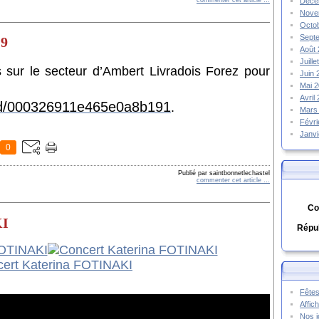
Déce
Nove
Octo
Sept
19
Août
Juill
s sur le secteur d’Ambert Livradois Forez pour
Juin
Mai 
Avril
ead/000326911e465e0a8b191
.
Mars
Févr
Janv
0
Publié par saintbonnetlechastel
commenter cet article
…
Co
KI
Répub
Fêtes
Affic
Nos j