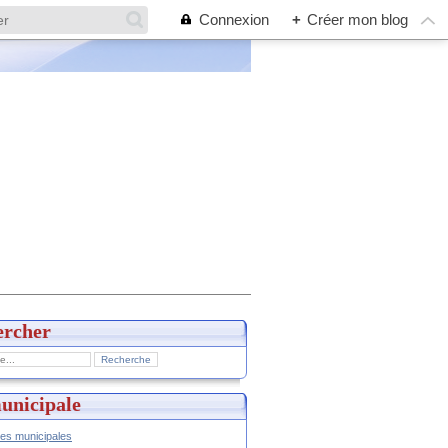
Connexion
+
Créer mon blog
ercher
unicipale
hes municipales