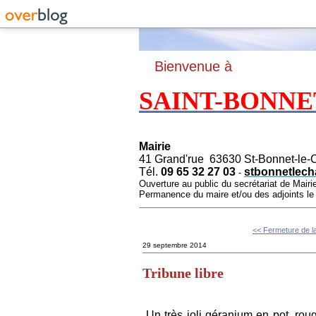
B
ienvenue à
SAINT-BONNE
Mairie
41 Grand'rue 63630 St-Bonnet-le-
Tél.
09 65 32 27 03
stbonnetlech
-
Ouverture au public du secrétariat de Mairi
Permanence du maire et/ou des adjoints l
<< Fermeture de la
29 septembre 2014
Tribune libre
Un très joli géranium en pot, rou