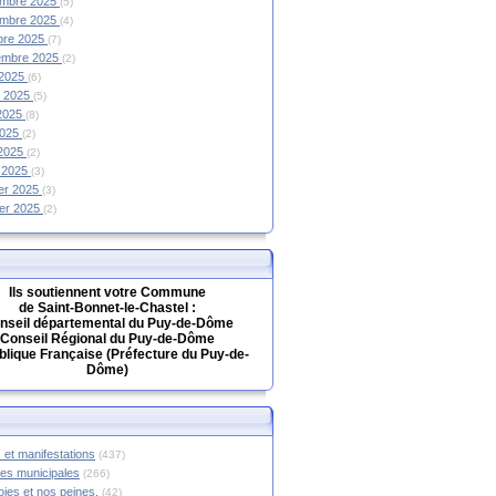
mbre 2025
(5)
mbre 2025
(4)
bre 2025
(7)
embre 2025
(2)
 2025
(6)
et 2025
(5)
 2025
(8)
2025
(2)
 2025
(2)
 2025
(3)
ier 2025
(3)
ier 2025
(2)
Ils soutiennent votre Commune
de Saint-Bonnet-le-Chastel :
nseil départemental du Puy-de-Dôme
Conseil Régional du Puy-de-Dôme
lique Française (Préfecture du Puy-de-
Dôme)
 et manifestations
(437)
hes municipales
(266)
oies et nos peines.
(42)