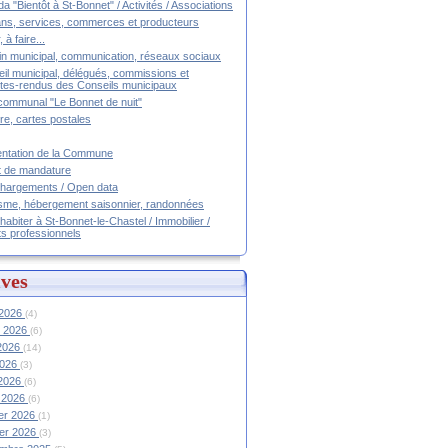
a "Bientôt à St-Bonnet" / Activités / Associations
ans, services, commerces et producteurs
, à faire...
tin municipal, communication, réseaux sociaux
il municipal, délégués, commissions et
es-rendus des Conseils municipaux
communal "Le Bonnet de nuit"
ire, cartes postales
ntation de la Commune
t de mandature
hargements / Open data
sme, hébergement saisonnier, randonnées
 habiter à St-Bonnet-le-Chastel / Immobilier /
ts professionnels
ves
 2026
(4)
et 2026
(6)
 2026
(14)
2026
(3)
 2026
(6)
 2026
(6)
ier 2026
(1)
ier 2026
(3)