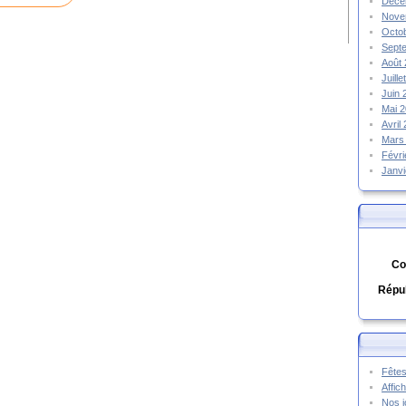
Déce
Nove
Octo
Sept
Août
Juill
Juin
Mai 
Avril
Mars
Févr
Janv
Co
Répub
Fêtes
Affic
Nos j