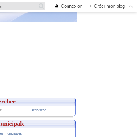
Connexion
+
Créer mon blog
ercher
unicipale
hes municipales