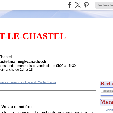
T-LE-CHASTEL
Chastel
astel.mairie@wanadoo.fr
e les lundis, mercredis et vendredis de 9h00 à 11h30
e dimanche de 10h à 11h
 mairie
Travaux sur le pont du Moulin-Neuf >>
Rech
Vie m
Vol au cimetière
Affic
ge foncé, fleurissait la tombe de nos proches depuis