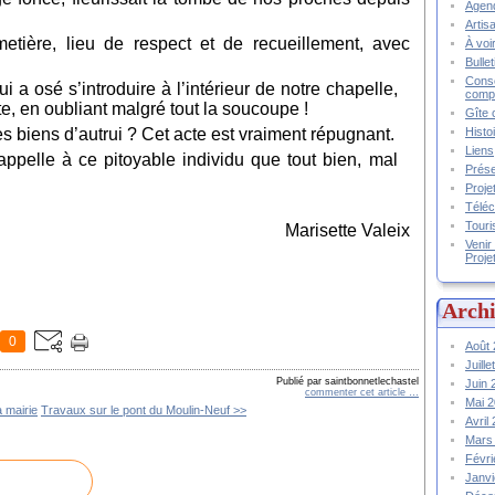
Agend
Artis
metière, lieu de respect et de recueillement, avec
À voir
Bulle
Conse
a osé s’introduire à l’intérieur de notre chapelle,
compt
te, en oubliant malgré tout la soucoupe !
Gîte 
Histo
biens d’autrui ? Cet acte est vraiment répugnant.
Liens
appelle à ce pitoyable individu que tout bien, mal
Prése
Proje
Téléc
Touri
Marisette Valeix
Venir
Proje
Archi
0
Août
Juill
Publié par saintbonnetlechastel
Juin
commenter cet article
…
Mai 
 mairie
Travaux sur le pont du Moulin-Neuf >>
Avril
Mars
Févr
Janv