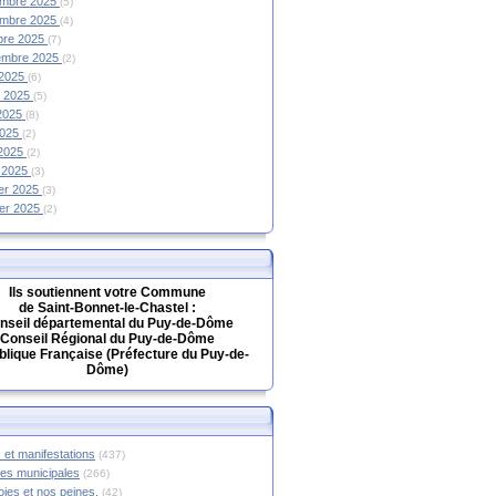
mbre 2025
(5)
mbre 2025
(4)
bre 2025
(7)
embre 2025
(2)
 2025
(6)
et 2025
(5)
 2025
(8)
2025
(2)
 2025
(2)
 2025
(3)
ier 2025
(3)
ier 2025
(2)
Ils soutiennent votre Commune
de Saint-Bonnet-le-Chastel :
nseil départemental du Puy-de-Dôme
Conseil Régional du Puy-de-Dôme
lique Française (Préfecture du Puy-de-
Dôme)
 et manifestations
(437)
hes municipales
(266)
oies et nos peines.
(42)