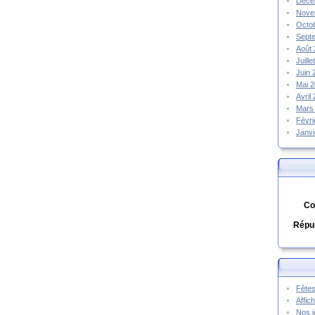
Déce
Nove
Octo
Sept
Août
Juill
Juin
Mai 
Avril
Mars
Févr
Janv
Co
Répub
Fêtes
Affic
Nos j