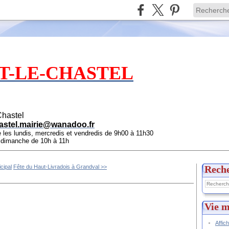
T-LE-CHASTEL
Chastel
astel.mairie@wanadoo.fr
e les lundis, mercredis et vendredis de 9h00 à 11h30
e dimanche de 10h à 11h
cipal
Fête du Haut-Livradois à Grandval >>
Rech
Vie m
Affic