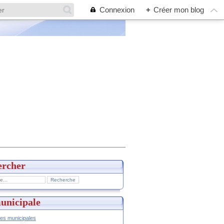
Connexion
+
Créer mon blog
ercher
unicipale
hes municipales