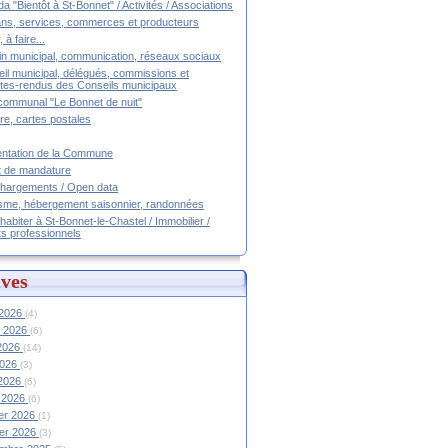
a "Bientôt à St-Bonnet" / Activités / Associations
ans, services, commerces et producteurs
, à faire...
tin municipal, communication, réseaux sociaux
il municipal, délégués, commissions et
es-rendus des Conseils municipaux
communal "Le Bonnet de nuit"
ire, cartes postales
ntation de la Commune
t de mandature
hargements / Open data
sme, hébergement saisonnier, randonnées
 habiter à St-Bonnet-le-Chastel / Immobilier /
ts professionnels
ves
 2026
(4)
et 2026
(6)
 2026
(14)
2026
(3)
 2026
(6)
 2026
(6)
ier 2026
(1)
ier 2026
(3)