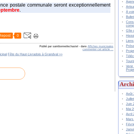
Agend
gence postale communale seront exceptionnellement 
Artis
septembre
.
À voir
Bulle
Conse
compt
Gîte 
Repost
0
Histo
Liens
Prése
Publié par saintbonnetlechastel
-
dans
Affiches municipales
commenter cet article
…
Proje
cipal
Fête du Haut-Livradois à Grandval >>
Téléc
Touri
Venir
Proje
Archi
Août
Juill
Juin
Mai 
Avril
Mars
Févr
Janv