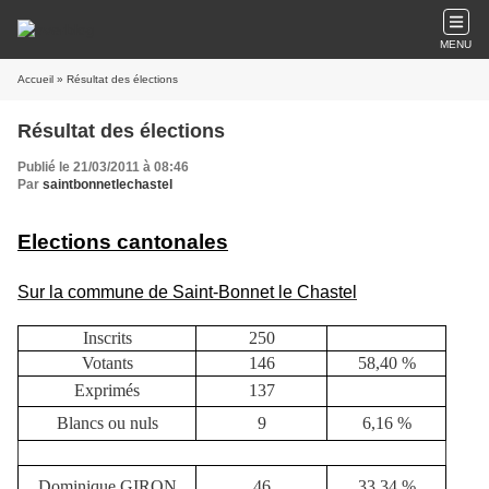
MENU
Accueil
» Résultat des élections
Résultat des élections
Publié le 21/03/2011 à 08:46
Par
saintbonnetlechastel
Elections cantonales
Sur la commune de Saint-Bonnet le Chastel
Inscrits
250
Votants
146
58,40 %
Exprimés
137
Blancs ou nuls
9
6,16 %
Dominique GIRON
46
33,34 %