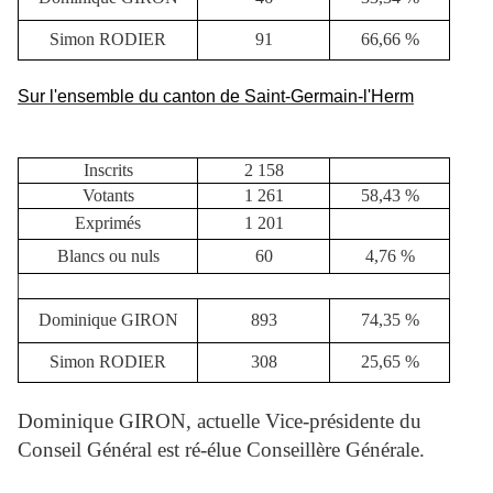
Simon RODIER
91
66,66 %
Sur l'ensemble du canton de Saint-Germain-l'Herm
Inscrits
2 158
Votants
1 261
58,43 %
Exprimés
1 201
Blancs ou nuls
60
4,76 %
Dominique GIRON
893
74,35 %
Simon RODIER
308
25,65 %
Dominique GIRON, actuelle Vice-présidente du
Conseil Général est ré-élue Conseillère Générale.