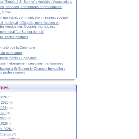
a "Bientôt à St-Bonnet" / Activités / Associations
ans, services, commerces et producteurs
, à faire...
tin municipal, communication, réseaux sociaux
il municipal, délégués, commissions et
es-rendus des Conseils municipaux
communal "Le Bonnet de nuit"
ire, cartes postales
ntation de la Commune
t de mandature
hargements / Open data
sme, hébergement saisonnier, randonnées
 habiter à St-Bonnet-le-Chastel / Immobilier /
ts professionnels
ves
 2026
(4)
et 2026
(6)
 2026
(14)
2026
(3)
 2026
(6)
 2026
(6)
ier 2026
(1)
ier 2026
(3)