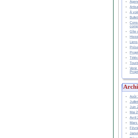
Agend
Artis
À voir
Bulle
Conse
compt
Gîte 
Histo
Liens
Prése
Proje
Téléc
Touri
Venir
Proje
Archi
Août
Juill
Juin
Mai 
Avril
Mars
Févr
Janv