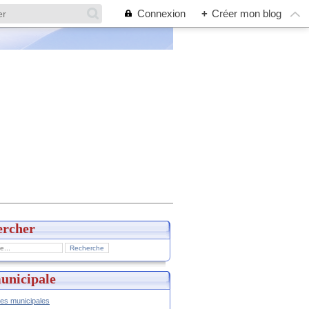
Connexion
+
Créer mon blog
ercher
unicipale
hes municipales