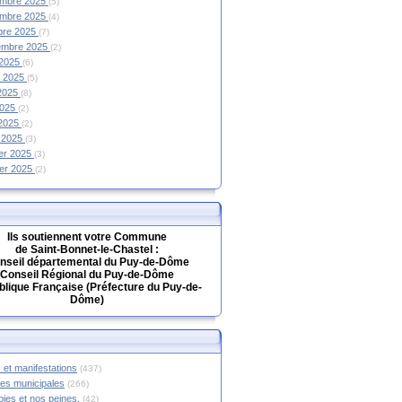
mbre 2025
(5)
mbre 2025
(4)
bre 2025
(7)
embre 2025
(2)
 2025
(6)
et 2025
(5)
 2025
(8)
2025
(2)
 2025
(2)
 2025
(3)
ier 2025
(3)
ier 2025
(2)
Ils soutiennent votre Commune
de Saint-Bonnet-le-Chastel :
nseil départemental du Puy-de-Dôme
Conseil Régional du Puy-de-Dôme
lique Française (Préfecture du Puy-de-
Dôme)
 et manifestations
(437)
hes municipales
(266)
oies et nos peines.
(42)