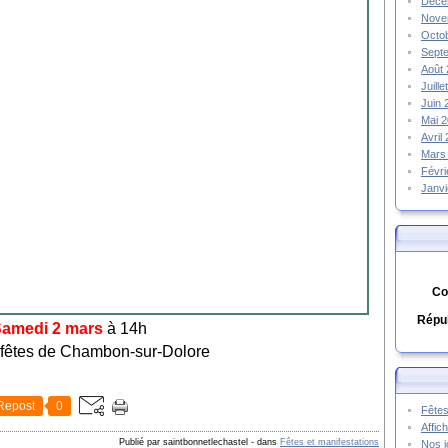
Déce
Nove
Octo
Sept
Août
Juill
Juin
Mai 
Avril
Mars
Févr
Janv
Co
Répub
amedi 2 mars
à 14h
 fêtes de Chambon-sur-Dolore
Repost
0
Fêtes
Affic
Publié par saintbonnetlechastel
-
dans
Fêtes et manifestations
Nos j