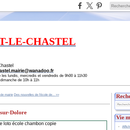
T-LE-CHASTEL
Chastel
astel.mairie@wanadoo.fr
e les lundis, mercredis et vendredis de 9h00 à 11h30
e dimanche de 10h à 11h
 de mairie
Des nouvelles de l'école de... >>
Rech
-sur-Dolore
Vie m
Affic