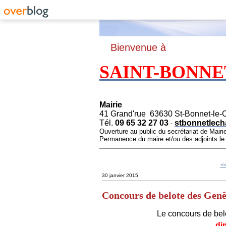
B
ienvenue à
SAINT-BONNE
Mairie
41 Grand'rue 63630 St-Bonnet-le-
Tél.
09 65 32 27 03
stbonnetlech
-
Ouverture au public du secrétariat de Mairi
Permanence du maire et/ou des adjoints l
<<
30 janvier 2015
Concours de belote des Gen
Le concours de bel
di