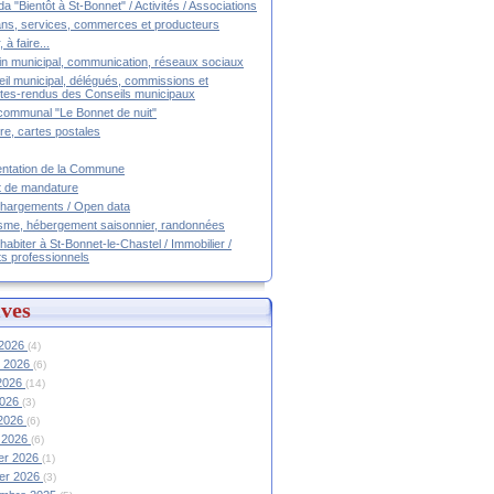
a "Bientôt à St-Bonnet" / Activités / Associations
ans, services, commerces et producteurs
, à faire...
tin municipal, communication, réseaux sociaux
il municipal, délégués, commissions et
es-rendus des Conseils municipaux
communal "Le Bonnet de nuit"
ire, cartes postales
ntation de la Commune
t de mandature
hargements / Open data
sme, hébergement saisonnier, randonnées
 habiter à St-Bonnet-le-Chastel / Immobilier /
ts professionnels
ves
 2026
(4)
et 2026
(6)
 2026
(14)
2026
(3)
 2026
(6)
 2026
(6)
ier 2026
(1)
ier 2026
(3)