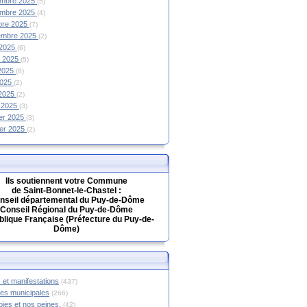
mbre 2025
(5)
mbre 2025
(4)
bre 2025
(7)
embre 2025
(2)
 2025
(6)
et 2025
(5)
 2025
(8)
2025
(2)
 2025
(2)
 2025
(3)
ier 2025
(3)
ier 2025
(2)
Ils soutiennent votre Commune
de Saint-Bonnet-le-Chastel :
nseil départemental du Puy-de-Dôme
Conseil Régional du Puy-de-Dôme
lique Française (Préfecture du Puy-de-
Dôme)
 et manifestations
(437)
hes municipales
(266)
oies et nos peines.
(42)