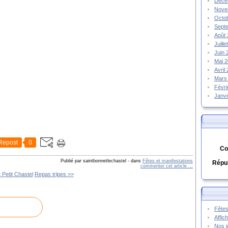
Déce
Nove
Octo
Sept
Août
Juill
Juin
Mai 
Avril
Mars
Févr
Janv
Repost
0
Co
Publié par saintbonnetlechastel
-
dans
Fêtes et manifestations
Répub
commenter cet article
…
 Petit Chastel
Repas tripes >>
Fêtes
Affic
Nos j