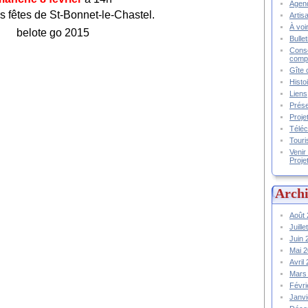
Agend
es fêtes de St-Bonnet-le-Chastel.
Artis
À voir
Bulle
Conse
compt
Gîte 
Histo
Liens
Prése
Proje
Téléc
Touri
Venir
Proje
Archi
Août
Juill
Juin
Mai 
Avril
Mars
Févr
Janv