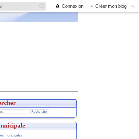
Connexion
+
Créer mon blog
ercher
unicipale
hes municipales