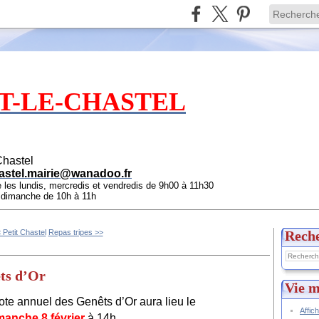
T-LE-CHASTEL
Chastel
astel.mairie@wanadoo.fr
e les lundis, mercredis et vendredis de 9h00 à 11h30
e dimanche de 10h à 11h
 Petit Chastel
Repas tripes >>
Rech
êts d’Or
Vie m
ote annuel des Genêts d’Or aura lieu le
Affic
manche 8 février
à 14h