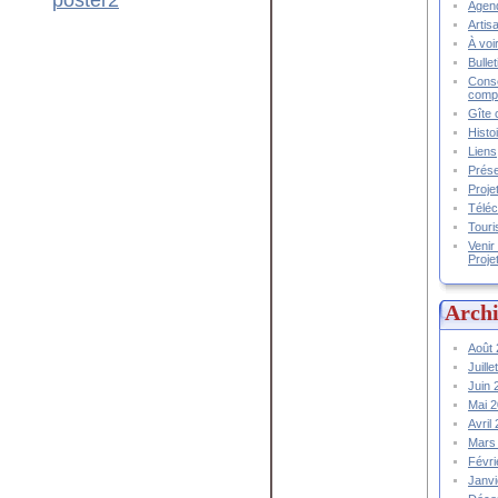
Agend
Artis
À voir
Bulle
Conse
compt
Gîte 
Histo
Liens
Prése
Proje
Téléc
Touri
Venir
Proje
Archi
Août
Juill
Juin
Mai 
Avril
Mars
Févr
Janv