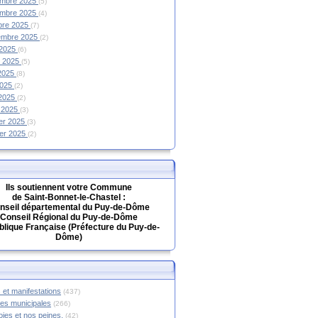
mbre 2025
(5)
mbre 2025
(4)
bre 2025
(7)
embre 2025
(2)
 2025
(6)
et 2025
(5)
 2025
(8)
2025
(2)
 2025
(2)
 2025
(3)
ier 2025
(3)
ier 2025
(2)
Ils soutiennent votre Commune
de Saint-Bonnet-le-Chastel :
nseil départemental du Puy-de-Dôme
Conseil Régional du Puy-de-Dôme
lique Française (Préfecture du Puy-de-
Dôme)
 et manifestations
(437)
hes municipales
(266)
oies et nos peines.
(42)