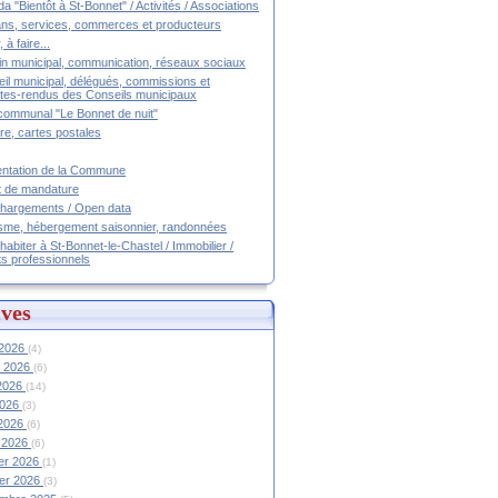
a "Bientôt à St-Bonnet" / Activités / Associations
ans, services, commerces et producteurs
, à faire...
tin municipal, communication, réseaux sociaux
il municipal, délégués, commissions et
es-rendus des Conseils municipaux
communal "Le Bonnet de nuit"
ire, cartes postales
ntation de la Commune
t de mandature
hargements / Open data
sme, hébergement saisonnier, randonnées
 habiter à St-Bonnet-le-Chastel / Immobilier /
ts professionnels
ves
 2026
(4)
et 2026
(6)
 2026
(14)
2026
(3)
 2026
(6)
 2026
(6)
ier 2026
(1)
ier 2026
(3)