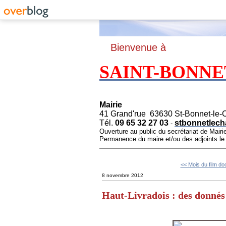
B
ienvenue à
SAINT-BONNE
Mairie
41 Grand'rue 63630 St-Bonnet-le-
Tél.
09 65 32 27 03
stbonnetlech
-
Ouverture au public du secrétariat de Mairi
Permanence du maire et/ou des adjoints l
<< Mois du film d
8 novembre 2012
Haut-Livradois : des donnés 