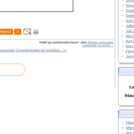
Déce
Nove
Octo
Sept
Août
Juill
Juin
Repost
0
Mai 
Avril
Publié par saintbonnetlechastel
-
dans
Affiches municipales
commenter cet article
…
Mars
ocumentaire
Commémoration de l'armistice... >>
Févr
Janv
Co
Répub
Fêtes
Affic
Nos j