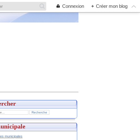
Connexion
+
Créer mon blog
ercher
unicipale
hes municipales