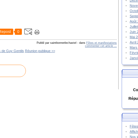
Déce
Nove
Octo
Sept
Août
Juill
Repost
0
Juin
Mai 
Avril
Publié par saintbonnetlechastel
-
dans
Fêtes et manifestations
commenter cet article
…
Mars
 de Guy Gentils
Réunion publique >>
Févr
Janv
Co
Répub
Fêtes
Affic
Nos j