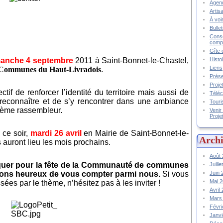
Agend
Artis
À voir
Bulle
Conse
compt
Gîte 
Histo
anche 4 septembre
2011 à Saint-Bonnet-le-Chastel,
Liens
 Communes du Haut-Livradois
.
Prése
Proje
if de renforcer l’identité du territoire mais aussi de
Téléc
 reconnaître et de s’y rencontrer dans une ambiance
Touri
thème rassembleur.
Venir
Proje
 ce soir,
mardi 26 avril
en Mairie de Saint-Bonnet-le-
Archi
 auront lieu les mois prochains.
Août
iquer pour la fête de la Communauté de communes
Juill
Juin
rions heureux de vous compter parmi nous.
Si vous
Mai 
es par le thème, n’hésitez pas à les inviter !
Avril
Mars
Févr
Janv