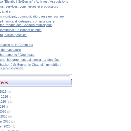
a "Bientôt à St-Bonnet" / Activités / Associations
ans, services, commerces et producteurs
, à faire...
tin municipal, communication, réseaux sociaux
il municipal, délégués, commissions et
es-rendus des Conseils municipaux
communal "Le Bonnet de nuit"
ire, cartes postales
ntation de la Commune
t de mandature
hargements / Open data
sme, hébergement saisonnier, randonnées
 habiter à St-Bonnet-le-Chastel / Immobilier /
ts professionnels
ves
 2026
(4)
et 2026
(6)
 2026
(14)
2026
(3)
 2026
(6)
 2026
(6)
ier 2026
(1)
ier 2026
(3)