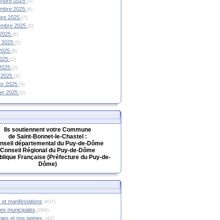
mbre 2025
(5)
mbre 2025
(4)
bre 2025
(7)
embre 2025
(2)
 2025
(6)
et 2025
(5)
 2025
(8)
2025
(2)
 2025
(2)
 2025
(3)
ier 2025
(3)
ier 2025
(2)
Ils soutiennent votre Commune
de Saint-Bonnet-le-Chastel :
nseil départemental du Puy-de-Dôme
Conseil Régional du Puy-de-Dôme
lique Française (Préfecture du Puy-de-
Dôme)
 et manifestations
(437)
hes municipales
(266)
oies et nos peines.
(42)