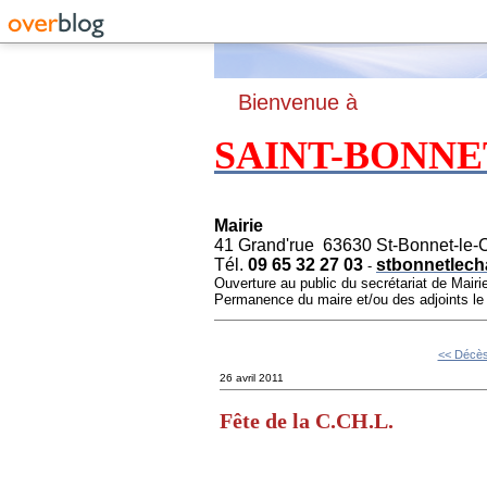
B
ienvenue à
SAINT-BONNE
Mairie
41 Grand'rue 63630 St-Bonnet-le-
Tél.
09 65 32 27 03
stbonnetlech
-
Ouverture au public du secrétariat de Mairi
Permanence du maire et/ou des adjoints l
<< Décès
26 avril 2011
Fête de la C.CH.L.