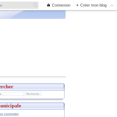
Connexion
+
Créer mon blog
ercher
unicipale
hes municipales