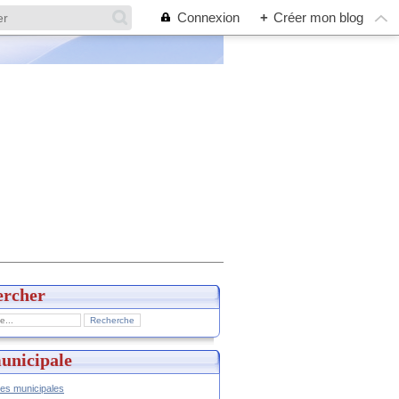
Connexion
+
Créer mon blog
ercher
unicipale
hes municipales