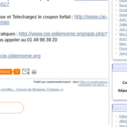
Déce
e527
Nove
Octo
Sept
http://www.cie-
se et Telechargez le coupon forfait :
Août
e590
Juill
Juin
http://www.cie-joliemome.org/spip.php?
ratiques :
Mai 
Avril
s appeler au 01 49 98 39 20
Mars
Févr
Janv
cie-joliemome.org
Repost
0
Publié par saintbonnetlechastel
-
dans
Fêtes et manifestations
Co
commenter cet article
…
 myrtilles...
Concert de Musiques Tziganes >>
Répub
Fêtes
Affic
Nos j