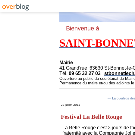
B
ienvenue à
SAINT-BONNE
Mairie
41 Grand'rue 63630 St-Bonnet-le-
Tél.
09 65 32 27 03
stbonnetlech
-
Ouverture au public du secrétariat de Mairi
Permanence du maire et/ou des adjoints l
<< La cueillette des
22 juillet 2011
Festival La Belle Rouge
La Belle Rouge c'est 3 jours de th
fraternité avec la Compagnie Joli