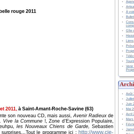
Agend
Artis
À voir
Bulle
Conse
compt
Gîte 
Histo
Liens
Prése
Proje
Téléc
Touri
Venir
Proje
Archi
Août
Juill
Juin
let 2011,
à Saint-Amant-Roche-Savine (63)
Mai 
Avril
nte son nouveau CD, mais aussi,
Avenir Radieux
de
Mars
… Vive la Commune
!, Zone d’Expression Populaire,
Févr
Teuhpu,
les Nouveaux Chiens de Garde,
Sebastien
Janv
http://www.cie-
s surprises…Tout le programme ici :