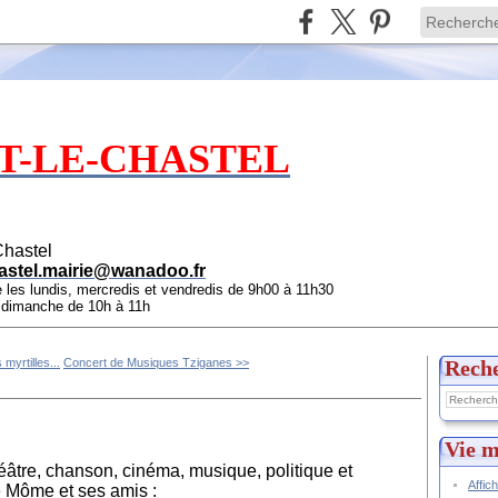
T-LE-CHASTEL
Chastel
astel.mairie@wanadoo.fr
e les lundis, mercredis et vendredis de 9h00 à 11h30
e dimanche de 10h à 11h
 myrtilles...
Concert de Musiques Tziganes >>
Rech
Vie m
éâtre, chanson, cinéma, musique, politique et
Affic
e Môme et ses amis :