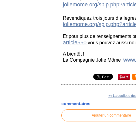
joliemome.org/spip.php?articl
Revendiquez trois jours d’allegres
joliemome.org/spip.php?articl
Et pour plus de renseignements p
article550
vous pouvez aussi nou
A bientôt !
www.
La Compagnie Jolie Môme
<< La cueillette des
commentaires
Ajouter un commentaire