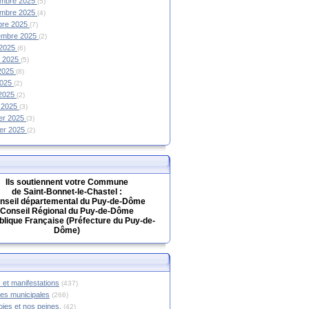
mbre 2025
(5)
mbre 2025
(4)
bre 2025
(7)
embre 2025
(2)
 2025
(6)
et 2025
(5)
 2025
(8)
2025
(2)
 2025
(2)
 2025
(3)
ier 2025
(3)
ier 2025
(2)
Ils soutiennent votre Commune
de Saint-Bonnet-le-Chastel :
nseil départemental du Puy-de-Dôme
Conseil Régional du Puy-de-Dôme
lique Française (Préfecture du Puy-de-
Dôme)
 et manifestations
(437)
hes municipales
(266)
oies et nos peines.
(42)