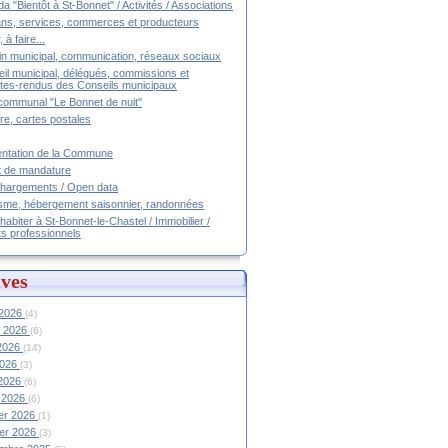
a "Bientôt à St-Bonnet" / Activités / Associations
ans, services, commerces et producteurs
, à faire...
tin municipal, communication, réseaux sociaux
il municipal, délégués, commissions et
es-rendus des Conseils municipaux
communal "Le Bonnet de nuit"
ire, cartes postales
ntation de la Commune
t de mandature
hargements / Open data
sme, hébergement saisonnier, randonnées
 habiter à St-Bonnet-le-Chastel / Immobilier /
ts professionnels
ves
 2026
(4)
et 2026
(6)
 2026
(14)
2026
(3)
 2026
(6)
 2026
(6)
ier 2026
(1)
ier 2026
(3)