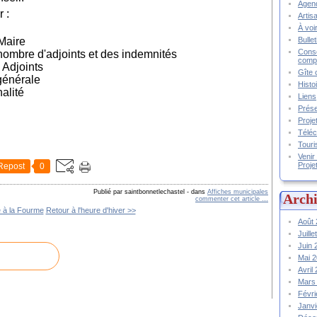
Agend
 :
Artis
À voir
Bulle
 Maire
Conse
nombre d'adjoints et des indemnités
compt
 Adjoints
Gîte 
générale
Histo
alité
Liens
Prése
Proje
Téléc
Touri
Venir
Proje
Repost
0
Publié par saintbonnetlechastel
-
dans
Affiches municipales
Archi
commenter cet article
…
 à la Fourme
Retour à l'heure d'hiver >>
Août
Juill
Juin
Mai 
Avril
Mars
Févr
Janv