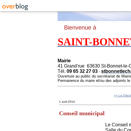
B
ienvenue à
SAINT-BONNE
Mairie
41 Grand'rue 63630 St-Bonnet-le-
Tél.
09 65 32 27 03
stbonnetlech
-
Ouverture au public du secrétariat de Mairi
Permanence du maire et/ou des adjoints l
<< La Glace
1 avril 2014
Conseil municipal
Le Conseil m
Salle du Con