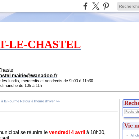
T-LE-CHASTEL
Chastel
astel.mairie@wanadoo.fr
e les lundis, mercredis et vendredis de 9h00 à 11h30
e dimanche de 10h à 11h
 à la Fourme
Retour à l'heure d'hiver >>
Rech
Vie m
unicipal se réunira le
vendredi 4 avril
à 18h30,
Affic
seil.