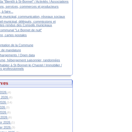
a "Bientôt à St-Bonnet" / Activités / Associations
ans, services, commerces et producteurs
, à faire...
tin municipal, communication, réseaux sociaux
il municipal, délégués, commissions et
es-rendus des Conseils municipaux
communal "Le Bonnet de nuit"
ire, cartes postales
ntation de la Commune
t de mandature
hargements / Open data
sme, hébergement saisonnier, randonnées
 habiter à St-Bonnet-le-Chastel / Immobilier /
ts professionnels
ves
 2026
(4)
et 2026
(6)
 2026
(14)
2026
(3)
 2026
(6)
 2026
(6)
ier 2026
(1)
ier 2026
(3)