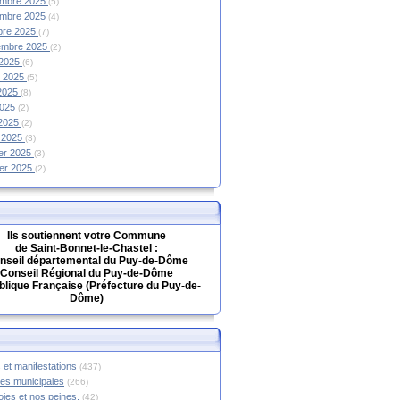
mbre 2025
(5)
mbre 2025
(4)
bre 2025
(7)
embre 2025
(2)
 2025
(6)
et 2025
(5)
 2025
(8)
2025
(2)
 2025
(2)
 2025
(3)
ier 2025
(3)
ier 2025
(2)
Ils soutiennent votre Commune
de Saint-Bonnet-le-Chastel :
nseil départemental du Puy-de-Dôme
Conseil Régional du Puy-de-Dôme
lique Française (Préfecture du Puy-de-
Dôme)
 et manifestations
(437)
hes municipales
(266)
oies et nos peines.
(42)