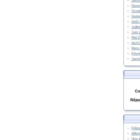
Déce
Nove
Octo
Sept
Août
Juill
Juin
Mai 
Avril
Mars
Févr
Janv
Co
Répub
Fêtes
Affic
Nos j