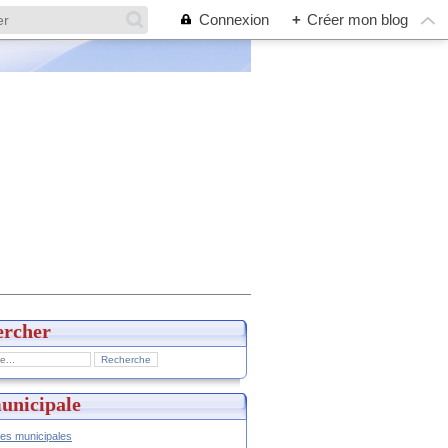
Connexion
+
Créer mon blog
ercher
unicipale
hes municipales