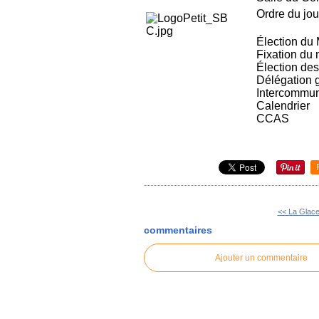
Ordre du jour
É
lection du
Fixation du 
É
lection des
Délégation 
Intercommun
Calendrier
CCAS
<< La Glace
commentaires
Ajouter un commentaire