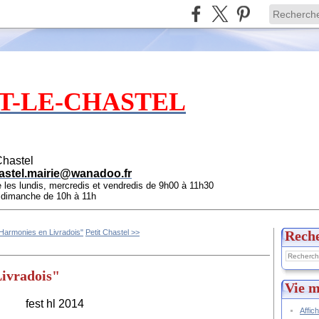
T-LE-CHASTEL
Chastel
astel.mairie@wanadoo.fr
e les lundis, mercredis et vendredis de 9h00 à 11h30
e dimanche de 10h à 11h
Harmonies en Livradois"
Petit Chastel >>
Rech
Livradois"
Vie m
Affic