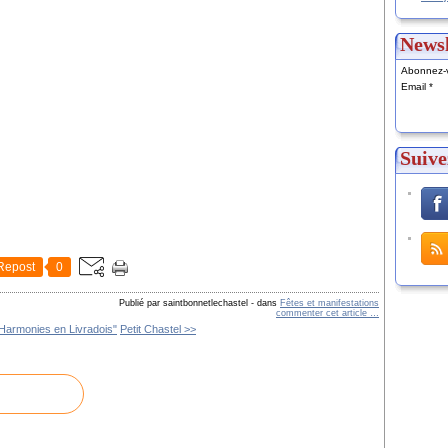
Newsl
Abonnez-v
Email
Suive
Repost
0
Publié par saintbonnetlechastel
-
dans
Fêtes et manifestations
commenter cet article
…
Harmonies en Livradois"
Petit Chastel >>