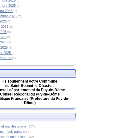
mbre 2025
(5)
mbre 2025
(4)
bre 2025
(7)
embre 2025
(2)
 2025
(6)
et 2025
(5)
 2025
(8)
2025
(2)
 2025
(2)
 2025
(3)
ier 2025
(3)
ier 2025
(2)
Ils soutiennent votre Commune
de Saint-Bonnet-le-Chastel :
nseil départemental du Puy-de-Dôme
Conseil Régional du Puy-de-Dôme
lique Française (Préfecture du Puy-de-
Dôme)
 et manifestations
(437)
hes municipales
(266)
oies et nos peines.
(42)