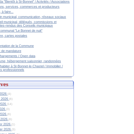
a "Bientôt à St-Bonnet" / Activités / Associations
ans, services, commerces et producteurs
, à faire...
tin municipal, communication, réseaux sociaux
il municipal, délégués, commissions et
es-rendus des Conseils municipaux
communal "Le Bonnet de nuit"
ire, cartes postales
ntation de la Commune
t de mandature
hargements / Open data
sme, hébergement saisonnier, randonnées
 habiter à St-Bonnet-le-Chastel / Immobilier /
ts professionnels
ves
 2026
(4)
et 2026
(6)
 2026
(14)
2026
(3)
 2026
(6)
 2026
(6)
ier 2026
(1)
ier 2026
(3)