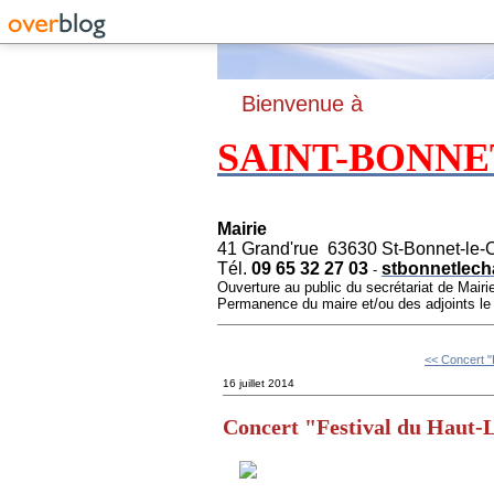
B
ienvenue à
SAINT-BONNE
Mairie
41 Grand'rue 63630 St-Bonnet-le-
Tél.
09 65 32 27 03
stbonnetlech
-
Ouverture au public du secrétariat de Mairi
Permanence du maire et/ou des adjoints l
<< Concert "
16 juillet 2014
Concert "Festival du Haut-