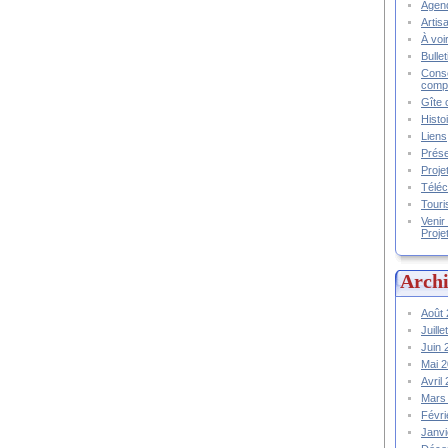
Agend
Artis
À voir
Bulle
Conse
compt
Gîte 
Histo
Liens
Prése
Proje
Téléc
Touri
Venir
Proje
Archi
Août
Juill
Juin
Mai 
Avril
Mars
Févr
Janv