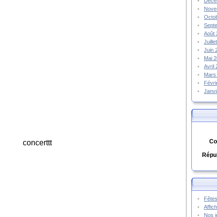
Déce
Nove
Octo
Sept
Août
Juill
Juin
Mai 
Avril
Mars
Févr
Janv
Co
Répub
Fêtes
Affic
Nos j