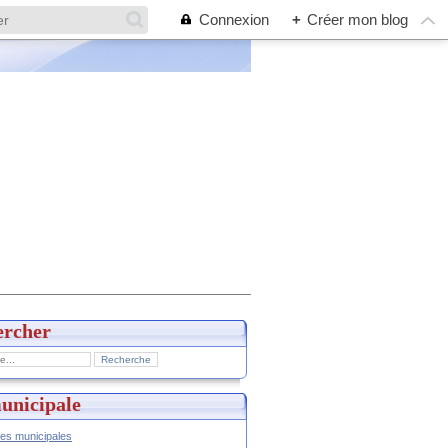
Connexion
+
Créer mon blog
ercher
unicipale
hes municipales