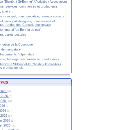
a "Bientôt à St-Bonnet" / Activités / Associations
ans, services, commerces et producteurs
, à faire...
tin municipal, communication, réseaux sociaux
il municipal, délégués, commissions et
es-rendus des Conseils municipaux
communal "Le Bonnet de nuit"
ire, cartes postales
ntation de la Commune
t de mandature
hargements / Open data
sme, hébergement saisonnier, randonnées
 habiter à St-Bonnet-le-Chastel / Immobilier /
ts professionnels
ves
 2026
(4)
et 2026
(6)
 2026
(14)
2026
(3)
 2026
(6)
 2026
(6)
ier 2026
(1)
ier 2026
(3)