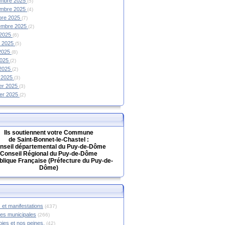
mbre 2025
(5)
mbre 2025
(4)
bre 2025
(7)
embre 2025
(2)
 2025
(6)
et 2025
(5)
 2025
(8)
2025
(2)
 2025
(2)
 2025
(3)
ier 2025
(3)
ier 2025
(2)
Ils soutiennent votre Commune
de Saint-Bonnet-le-Chastel :
nseil départemental du Puy-de-Dôme
Conseil Régional du Puy-de-Dôme
lique Française (Préfecture du Puy-de-
Dôme)
 et manifestations
(437)
hes municipales
(266)
oies et nos peines.
(42)