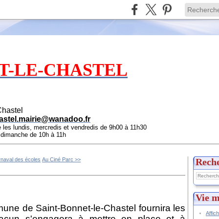
T-LE-CHASTEL
Chastel
astel.mairie@wanadoo.fr
e les lundis, mercredis et vendredis de 9h00 à 11h30
e dimanche de 10h à 11h
naval des écoles
Au Ciné Parc >>
Rech
Vie m
une de Saint-Bonnet-le-Chastel fournira les
Affic
acun s'engagera à mettre en place et à