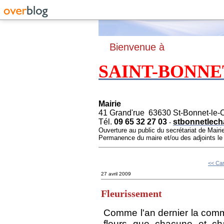
B
ienvenue à
SAINT-BONNE
Mairie
41 Grand'rue 63630 St-Bonnet-le-
Tél.
09 65 32 27 03
stbonnetlech
-
Ouverture au public du secrétariat de Mairi
Permanence du maire et/ou des adjoints l
<< Car
27 avril 2009
Fleurissement
Comme l'an dernier la comm
fleurs que chacune et ch