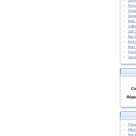
Déce
Nove
Octo
Sept
Août
Juill
Juin
Mai 
Avril
Mars
Févr
Janv
Co
Répub
Fêtes
Affic
Nos j