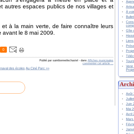
Agend
 et autres espaces publics de nos villages et
Artis
À voir
Bulle
Conse
 et à la main verte, de faire connaître leurs
compt
Gîte 
e avant le 8 mai 2009.
Histo
Liens
Prése
0
Proje
Téléc
Publié par saintbonnetlechastel
-
dans
Affiches municipales
Touri
commenter cet article
…
Venir
naval des écoles
Au Ciné Parc >>
Proje
Archi
Août
Juill
Juin
Mai 
Avril
Mars
Févr
Janv