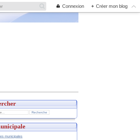
Connexion
+
Créer mon blog
ercher
unicipale
hes municipales