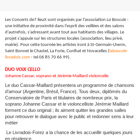
Les Concerts de7 lieuX sont organisés par l’association
La Bascule
:
une initiative de proximité dans l’esprit des veillées et des salons
d’autrefois, s’adressant avant tout aux habitants des villages. Le
projet s’appuie sur les structures locales (association, lieu privé,
mairie). Pour cette tournée les artistes iront à St-Germain-Lherm,
Saint Bonnet le Chastel, La Forie, Cunlhat et Novacelles (
labascule-
livradois.com
- tel 06 85 70 66 99).
DUO
VOIX CELLO
Johanne Cassar, soprano et Jérémie Maillard violoncelle
Le duo Cassar-Maillard présen
tera un programme de chansons
d’amour (Argentine, Brésil, France). Tous deux, diplômés du
Conservatoire de Paris et titulaires de nombreux prix, la
soprano Johanne Cassar et le violoncelliste Jérémie Maillard
forment ce duo original ; ils aiment quitter les grandes salles
pour retrouver le dialogue avec le public et redonner sens à leur
métier
Le Livradois-Forez a la chance de les accueillir quelques jours
en résidence.