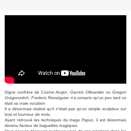
Digne confrère de
Cosme Acajor
,
Garrick Ollivander
ou
Gregori
Gregorovitch
,
Frederic Rességuier
n'a compris qu'un peu tard où
était sa vraie vocation.
Il a désormais réalisé qu'il n'était pas qu'un simple sculpteur sur
bois et tourneur de mots.
Ayant retrouvé les techniques du mage
Papus
, il est désormais
devenu facteur de baguettes magiques.