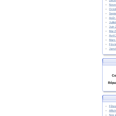
Déce
Nove
Octo
Sept
Août
Juill
Juin
Mai 
Avril
Mars
Févr
Janv
Co
Répub
Fêtes
Affic
Nos j