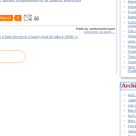
Agend
Artis
À voir
Bulle
Repost
0
Conse
compt
Publié par saintbonnetlechastel
Gîte 
commenter cet article
…
Histo
e à Saint-Bonnet-le-Chastel
Jeudi 30 juillet à 19h00 >>
Liens
Prése
Proje
Téléc
Touri
Venir
Proje
Archi
Août
Juill
Juin
Mai 
Avril
Mars
Févr
Janv