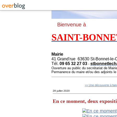
B
ienvenue à
SAINT-BONNE
Mairie
41 Grand'rue 63630 St-Bonnet-le-
Tél.
09 65 32 27 03
stbonnetlech
-
Ouverture au public du secrétariat de Mairi
Permanence du maire et/ou des adjoints l
<< Une découverte à fair
28 juillet 2020
En ce moment, deux expositi