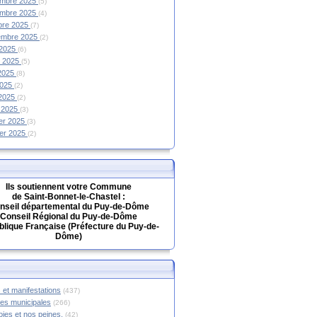
mbre 2025
(5)
mbre 2025
(4)
bre 2025
(7)
embre 2025
(2)
 2025
(6)
et 2025
(5)
 2025
(8)
2025
(2)
 2025
(2)
 2025
(3)
ier 2025
(3)
ier 2025
(2)
Ils soutiennent votre Commune
de Saint-Bonnet-le-Chastel :
nseil départemental du Puy-de-Dôme
Conseil Régional du Puy-de-Dôme
lique Française (Préfecture du Puy-de-
Dôme)
 et manifestations
(437)
hes municipales
(266)
oies et nos peines.
(42)