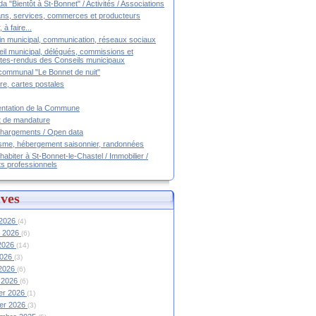
a "Bientôt à St-Bonnet" / Activités / Associations
ans, services, commerces et producteurs
, à faire...
tin municipal, communication, réseaux sociaux
il municipal, délégués, commissions et
es-rendus des Conseils municipaux
communal "Le Bonnet de nuit"
ire, cartes postales
ntation de la Commune
t de mandature
hargements / Open data
sme, hébergement saisonnier, randonnées
 habiter à St-Bonnet-le-Chastel / Immobilier /
ts professionnels
ves
 2026
(4)
et 2026
(6)
 2026
(14)
2026
(3)
 2026
(6)
 2026
(6)
ier 2026
(1)
ier 2026
(3)