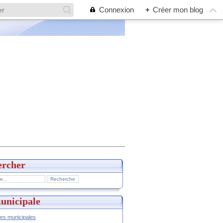
Connexion
+
Créer mon blog
ercher
unicipale
hes municipales