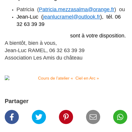
Patricia (
P
atricia.mezzasalma@orange.fr
) ou
J
e
a
n
-
L
u
c
(
jeanlucramel@outlook.fr
), tél. 06
32 63 39 39
sont à votre disposition.
A bientôt, b
ien à vous,
Jean-Luc RAMEL, 06 32 63 39 39
Association Les Amis du château
Partager