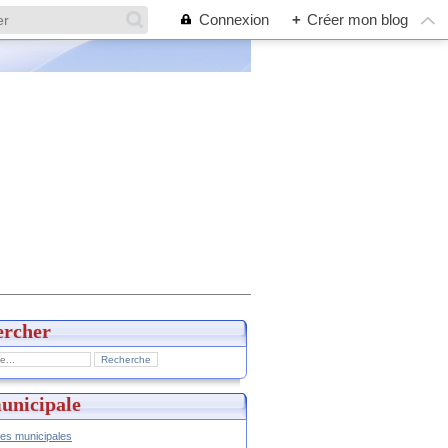
Connexion
+
Créer mon blog
ercher
unicipale
hes municipales