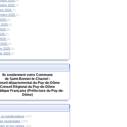
mbre 2025
(5)
mbre 2025
(4)
bre 2025
(7)
embre 2025
(2)
 2025
(6)
et 2025
(5)
 2025
(8)
2025
(2)
 2025
(2)
 2025
(3)
ier 2025
(3)
ier 2025
(2)
Ils soutiennent votre Commune
de Saint-Bonnet-le-Chastel :
nseil départemental du Puy-de-Dôme
Conseil Régional du Puy-de-Dôme
lique Française (Préfecture du Puy-de-
Dôme)
 et manifestations
(437)
hes municipales
(266)
oies et nos peines.
(42)