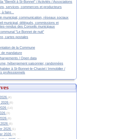
a "Bientôt à St-Bonnet" / Activités / Associations
ans, services, commerces et producteurs
, à faire...
tin municipal, communication, réseaux sociaux
il municipal, délégués, commissions et
es-rendus des Conseils municipaux
communal "Le Bonnet de nuit"
ire, cartes postales
ntation de la Commune
t de mandature
hargements / Open data
sme, hébergement saisonnier, randonnées
 habiter à St-Bonnet-le-Chastel / Immobilier /
ts professionnels
ves
 2026
(4)
et 2026
(6)
 2026
(14)
2026
(3)
 2026
(6)
 2026
(6)
ier 2026
(1)
ier 2026
(3)