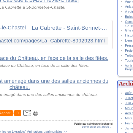
Agend
Artis
La Cabrette à St-Bonnet-le-Chastel
À voir
Bulle
Conse
compt
La Cabrette - Saint-Bonnet-le-Chastel
Gîte 
Histo
echastel.com/pages/La_Cabrette-8992923.html
Liens
Prése
Proje
Téléc
Touri
 place du Château, en face de la salle des fêtes.
Venir
Proje
Archi
Août
aménagé dans une des salles anciennes du château.
Juill
Juin
Mai 
Repost
0
Avril
Mars
Févr
Publié par saintbonnetlechastel
commenter cet article
…
Janv
nies en Livradois"
Animations patrimoniales >>