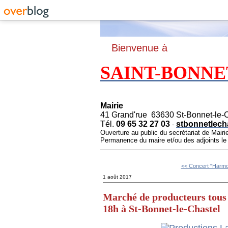
B
ienvenue à
SAINT-BONNE
Mairie
41 Grand'rue 63630 St-Bonnet-le-
Tél.
09 65 32 27 03
stbonnetlech
-
Ouverture au public du secrétariat de Mairi
Permanence du maire et/ou des adjoints l
<< Concert "Harmo
1 août 2017
Marché de producteurs tous l
18h à St-Bonnet-le-Chastel