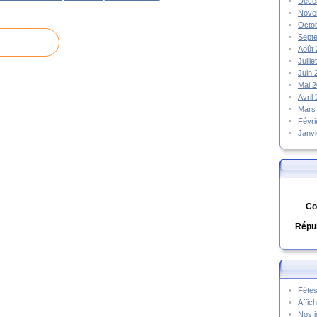
Déce
Nove
Octo
Sept
Août
Juill
Juin
Mai 
Avril
Mars
Févr
Janv
Co
Répub
Fêtes
Affic
Nos j