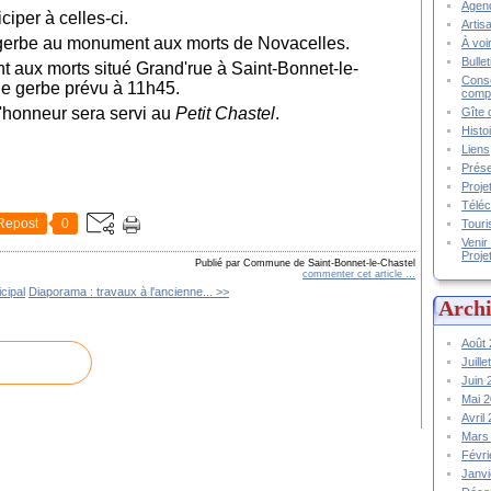
Agend
ciper à celles-ci.
Artis
 gerbe au monument aux morts de Novacelles.
À voir
Bulle
 aux morts situé Grand'rue à Saint-Bonnet-le-
Conse
e gerbe prévu à 11h45.
compt
d'honneur sera servi au
Petit Chastel
.
Gîte 
Histo
Liens
Prése
Proje
Téléc
Repost
0
Touri
Venir
Proje
Publié par Commune de Saint-Bonnet-le-Chastel
commenter cet article
…
cipal
Diaporama : travaux à l'ancienne... >>
Archi
Août
Juill
Juin
Mai 
Avril
Mars
Févr
Janv