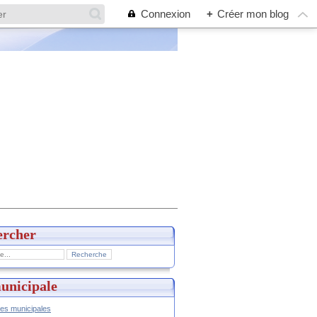
Connexion
+
Créer mon blog
ercher
unicipale
hes municipales