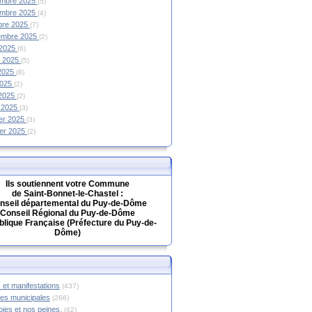
mbre 2025
(5)
mbre 2025
(4)
bre 2025
(7)
embre 2025
(2)
 2025
(6)
et 2025
(5)
 2025
(8)
2025
(2)
 2025
(2)
 2025
(3)
ier 2025
(3)
ier 2025
(2)
Ils soutiennent votre Commune
de Saint-Bonnet-le-Chastel :
nseil départemental du Puy-de-Dôme
Conseil Régional du Puy-de-Dôme
lique Française (Préfecture du Puy-de-
Dôme)
 et manifestations
(437)
hes municipales
(266)
oies et nos peines.
(42)