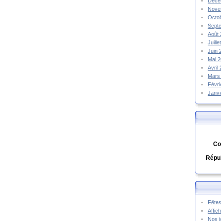
Déce
Nove
Octo
Sept
Août
Juill
Juin
Mai 
Avril
Mars
Févr
Janv
Co
Répub
Fêtes
Affic
Nos j