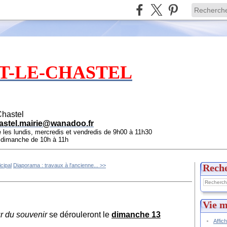
T-LE-CHASTEL
Chastel
astel.mairie@wanadoo.fr
e les lundis, mercredis et vendredis de 9h00 à 11h30
e dimanche de 10h à 11h
cipal
Diaporama : travaux à l'ancienne... >>
Rech
Vie m
r du souvenir
se dérouleront le
dimanche 13
Affic