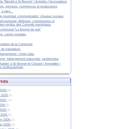
a "Bientôt à St-Bonnet" / Activités / Associations
ans, services, commerces et producteurs
, à faire...
tin municipal, communication, réseaux sociaux
il municipal, délégués, commissions et
es-rendus des Conseils municipaux
communal "Le Bonnet de nuit"
ire, cartes postales
ntation de la Commune
t de mandature
hargements / Open data
sme, hébergement saisonnier, randonnées
 habiter à St-Bonnet-le-Chastel / Immobilier /
ts professionnels
ves
 2026
(4)
et 2026
(6)
 2026
(14)
2026
(3)
 2026
(6)
 2026
(6)
ier 2026
(1)
ier 2026
(3)