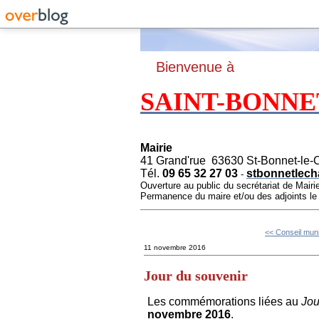
B
ienvenue à
SAINT-BONNE
Mairie
41 Grand'rue 63630 St-Bonnet-le-
Tél.
09 65 32 27 03
stbonnetlech
-
Ouverture au public du secrétariat de Mairi
Permanence du maire et/ou des adjoints l
<< Conseil muni
11 novembre 2016
Jour du souvenir
Les commémorations liées au
Jou
novembre 2016
.