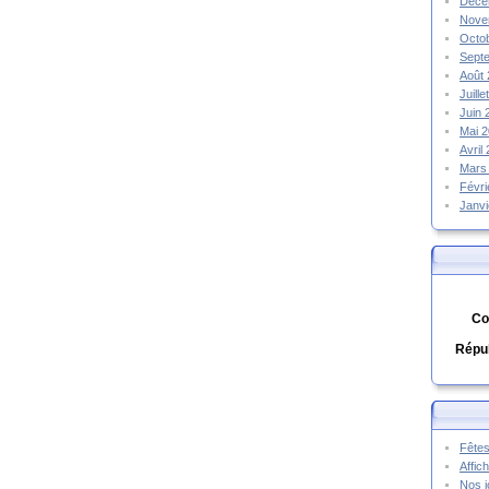
Déce
Nove
Octo
Sept
Août
Juill
Juin
Mai 
Avril
Mars
Févr
Janv
Co
Répub
Fêtes
Affic
Nos j