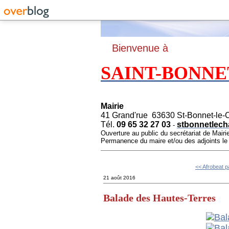
B
ienvenue à
SAINT-BONNE
Mairie
41 Grand'rue 63630 St-Bonnet-le-
Tél.
09 65 32 27 03
stbonnetlech
-
Ouverture au public du secrétariat de Mairi
Permanence du maire et/ou des adjoints l
<< Afrobeat p
21 août 2016
Balade des Hautes-Terres