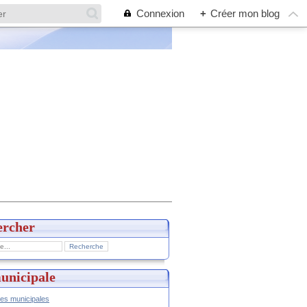
Connexion
+
Créer mon blog
ercher
unicipale
hes municipales