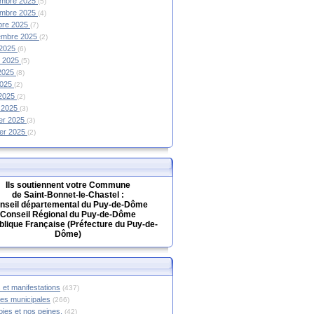
mbre 2025
(5)
mbre 2025
(4)
bre 2025
(7)
embre 2025
(2)
 2025
(6)
et 2025
(5)
 2025
(8)
2025
(2)
 2025
(2)
 2025
(3)
ier 2025
(3)
ier 2025
(2)
Ils soutiennent votre Commune
de Saint-Bonnet-le-Chastel :
nseil départemental du Puy-de-Dôme
Conseil Régional du Puy-de-Dôme
lique Française (Préfecture du Puy-de-
Dôme)
 et manifestations
(437)
hes municipales
(266)
oies et nos peines.
(42)