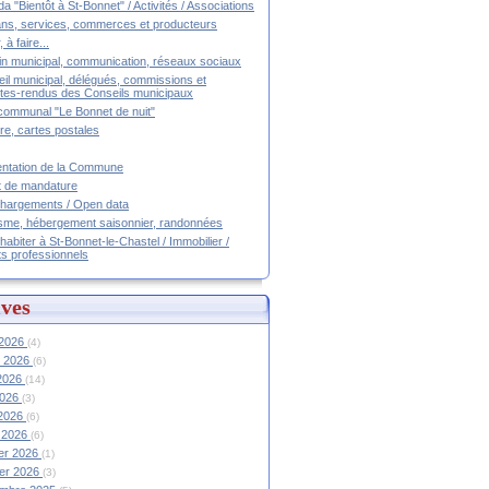
a "Bientôt à St-Bonnet" / Activités / Associations
ans, services, commerces et producteurs
, à faire...
tin municipal, communication, réseaux sociaux
il municipal, délégués, commissions et
es-rendus des Conseils municipaux
communal "Le Bonnet de nuit"
ire, cartes postales
ntation de la Commune
t de mandature
hargements / Open data
sme, hébergement saisonnier, randonnées
 habiter à St-Bonnet-le-Chastel / Immobilier /
ts professionnels
ves
 2026
(4)
et 2026
(6)
 2026
(14)
2026
(3)
 2026
(6)
 2026
(6)
ier 2026
(1)
ier 2026
(3)