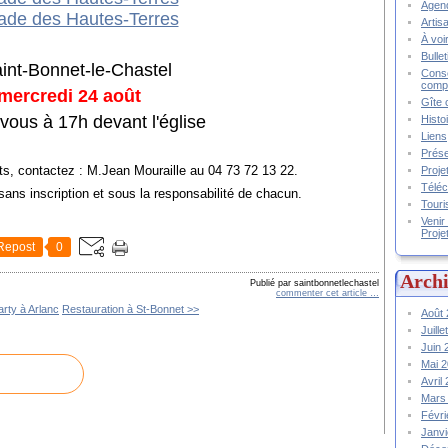
Agend
Artis
À voir
Bulle
int-Bonnet-le-Chastel
Conse
compt
mercredi 24 août
Gîte 
ous à 17h devant l'église
Histo
Liens
Prése
s, contactez : M.Jean Mouraille au 04 73 72 13 22.
Proje
Téléc
sans inscription et sous la responsabilité de chacun.
Touri
Venir
Proje
Repost
0
Archi
Publié par saintbonnetlechastel
commenter cet article
…
arty à Arlanc
Restauration à St-Bonnet >>
Août
Juill
Juin
Mai 
Avril
Mars
Févr
Janv