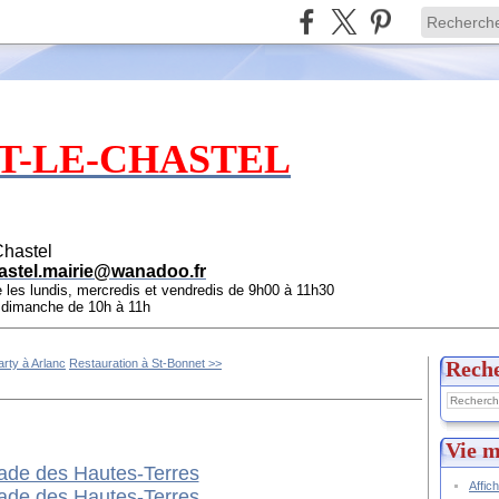
T-LE-CHASTEL
Chastel
astel.mairie@wanadoo.fr
e les lundis, mercredis et vendredis de 9h00 à 11h30
e dimanche de 10h à 11h
arty à Arlanc
Restauration à St-Bonnet >>
Rech
Vie m
Affic