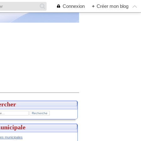
Connexion
+
Créer mon blog
ercher
unicipale
hes municipales