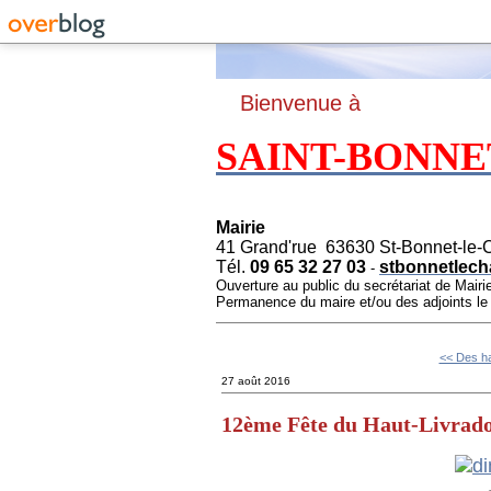
B
ienvenue à
SAINT-BONNE
Mairie
41 Grand'rue 63630 St-Bonnet-le-
Tél.
09 65 32 27 03
stbonnetlech
-
Ouverture au public du secrétariat de Mairi
Permanence du maire et/ou des adjoints l
<< Des hab
27 août 2016
12ème Fête du Haut-Livrado