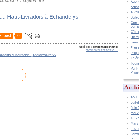
dimanche 4 septembre
Agend
Artis
À voir
Bulle
Conse
compt
Gîte 
Repost
0
Histo
Liens
Publié par saintbonnetlechastel
Prése
commenter cet article
…
Proje
itants du territoire...
Anniversaire >>
Téléc
Touri
Venir
Proje
Archi
Août
Juill
Juin
Mai 
Avril
Mars
Févr
Janv