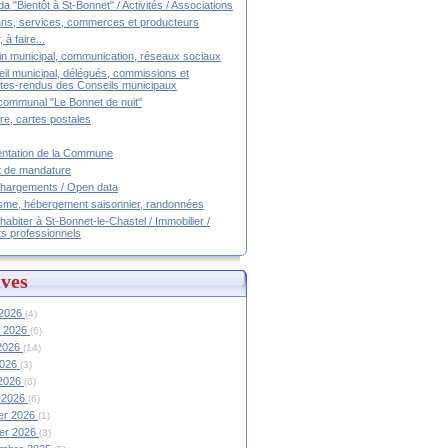
a "Bientôt à St-Bonnet" / Activités / Associations
ans, services, commerces et producteurs
, à faire...
tin municipal, communication, réseaux sociaux
il municipal, délégués, commissions et
es-rendus des Conseils municipaux
communal "Le Bonnet de nuit"
ire, cartes postales
ntation de la Commune
t de mandature
hargements / Open data
sme, hébergement saisonnier, randonnées
 habiter à St-Bonnet-le-Chastel / Immobilier /
ts professionnels
ves
 2026
(4)
et 2026
(6)
 2026
(14)
2026
(3)
 2026
(6)
 2026
(6)
ier 2026
(1)
ier 2026
(3)