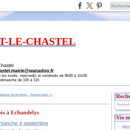
T-LE-CHASTEL
Chastel
astel.mairie@wanadoo.fr
e les lundis, mercredis et vendredis de 9h00 à 11h30
e dimanche de 10h à 11h
itants du territoire...
Anniversaire >>
Rech
is à Echandelys
Vie m
Affic