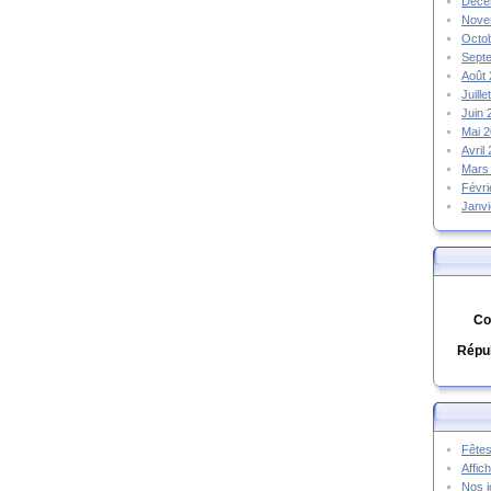
Déce
Nove
Octo
Sept
Août
Juill
Juin
Mai 
Avril
Mars
Févr
Janv
Co
Répub
Fêtes
Affic
Nos j