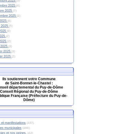
mbre 2025
(5)
mbre 2025
(4)
bre 2025
(7)
embre 2025
(2)
 2025
(6)
et 2025
(5)
 2025
(8)
2025
(2)
 2025
(2)
 2025
(3)
ier 2025
(3)
ier 2025
(2)
Ils soutiennent votre Commune
de Saint-Bonnet-le-Chastel :
nseil départemental du Puy-de-Dôme
Conseil Régional du Puy-de-Dôme
lique Française (Préfecture du Puy-de-
Dôme)
 et manifestations
(437)
hes municipales
(266)
oies et nos peines.
(42)