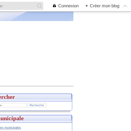
Connexion
+
Créer mon blog
ercher
unicipale
hes municipales