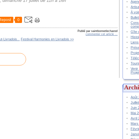
, dimanche 17 juillet de 11h à 16h
Agend
Artis
À voir
Bulle
Repost
0
Conse
compt
Publié par saintbonnetlechastel
Gîte 
commenter cet article
…
Histo
t-Livradois...
Festival Harmonies en Livradois >>
Liens
Prése
Proje
Téléc
Touri
Venir
Proje
Archi
Août
Juill
Juin
Mai 
Avril
Mars
Févr
Janv