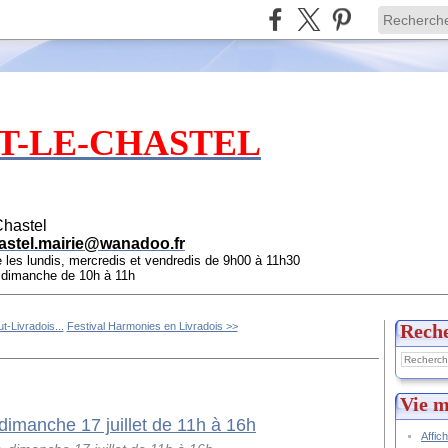
T-LE-CHASTEL
Chastel
astel.mairie@wanadoo.fr
e les lundis, mercredis et vendredis de 9h00 à 11h30
e dimanche de 10h à 11h
t-Livradois...
Festival Harmonies en Livradois >>
Rech
Vie m
Affic