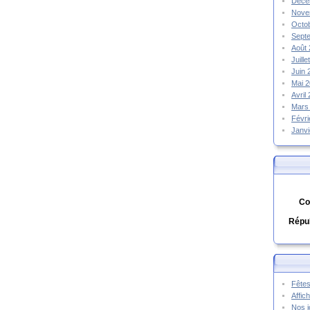
Déce
Nove
Octo
Sept
Août
Juill
Juin
Mai 
Avril
Mars
Févr
Janv
Co
Répub
Fêtes
Affic
Nos j