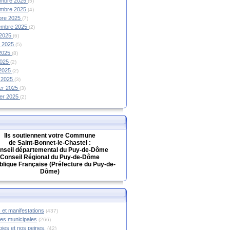
mbre 2025
(5)
mbre 2025
(4)
bre 2025
(7)
embre 2025
(2)
 2025
(6)
et 2025
(5)
 2025
(8)
2025
(2)
 2025
(2)
 2025
(3)
ier 2025
(3)
ier 2025
(2)
Ils soutiennent votre Commune
de Saint-Bonnet-le-Chastel :
nseil départemental du Puy-de-Dôme
Conseil Régional du Puy-de-Dôme
lique Française (Préfecture du Puy-de-
Dôme)
 et manifestations
(437)
hes municipales
(266)
oies et nos peines.
(42)