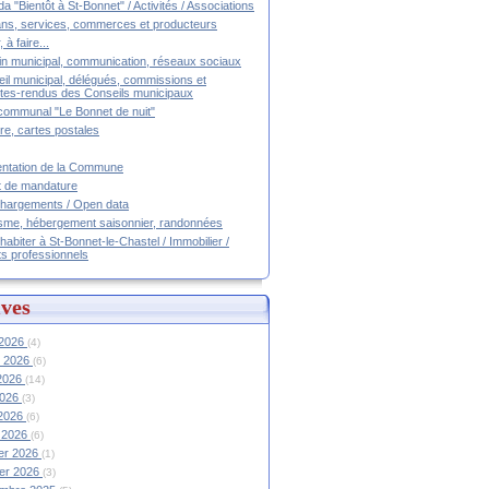
a "Bientôt à St-Bonnet" / Activités / Associations
ans, services, commerces et producteurs
, à faire...
tin municipal, communication, réseaux sociaux
il municipal, délégués, commissions et
es-rendus des Conseils municipaux
communal "Le Bonnet de nuit"
ire, cartes postales
ntation de la Commune
t de mandature
hargements / Open data
sme, hébergement saisonnier, randonnées
 habiter à St-Bonnet-le-Chastel / Immobilier /
ts professionnels
ves
 2026
(4)
et 2026
(6)
 2026
(14)
2026
(3)
 2026
(6)
 2026
(6)
ier 2026
(1)
ier 2026
(3)