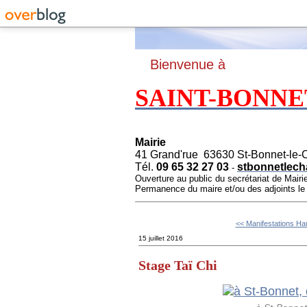
B
ienvenue à
SAINT-BONNE
Mairie
41 Grand'rue 63630 St-Bonnet-le-
Tél.
09 65 32 27 03
stbonnetlech
-
Ouverture au public du secrétariat de Mairi
Permanence du maire et/ou des adjoints l
<< Manifestations Hau
15 juillet 2016
Stage Taï Chi