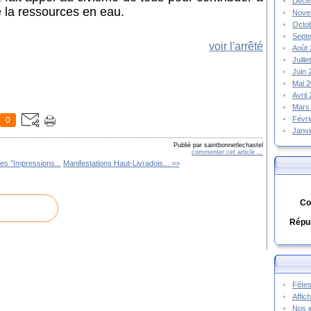
Déce
de la ressources en eau.
Nove
Octo
Sept
voir l'arrêté
Août
Juill
Juin
Mai 
Avril
Mars
Févr
0
Janv
Publié par saintbonnetlechastel
commenter cet article
…
es "Impressions...
Manifestations Haut-Livradois... >>
Co
Répub
Fêtes
Affic
Nos j