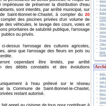
Agend
é impérieuse de préserver la distribution d'eau
Artis
bitants, sont interdits, par arrêté municipal, sur
À voir
Bulle
 de Saint-Bonnet-le-Chastel, à compter du
20
Conse
 complet des piscines privées d'un volume de
compt
ge des véhicules, le lavage des cours, voies et
Gîte 
Histo
sons prioritaires de salubrité publique, l'arrosage
Liens
 publics ou privés.
Prése
Proje
Téléc
i-dessus l'arrosage des cultures agricoles,
Touri
s, ainsi que l'arrosage des fleurs en pots ou
Venir
erdite.
Proje
rront cependant être limités, par arrêté
Archi
on des débits constatés et des évolutions
Août
Juill
Juin
uniquement à l'eau prélevé sur le réseau
Mai 
 par la Commune de Saint-Bonnet-le-Chastel,
Avril
privées restant autorisé.
Mars
Févr
Janv
t fait appel au civisme de tous pour contribuer à