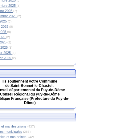
mbre 2025
(5)
mbre 2025
(4)
bre 2025
(7)
embre 2025
(2)
 2025
(6)
et 2025
(5)
 2025
(8)
2025
(2)
 2025
(2)
 2025
(3)
ier 2025
(3)
ier 2025
(2)
Ils soutiennent votre Commune
de Saint-Bonnet-le-Chastel :
nseil départemental du Puy-de-Dôme
Conseil Régional du Puy-de-Dôme
lique Française (Préfecture du Puy-de-
Dôme)
 et manifestations
(437)
hes municipales
(266)
oies et nos peines.
(42)