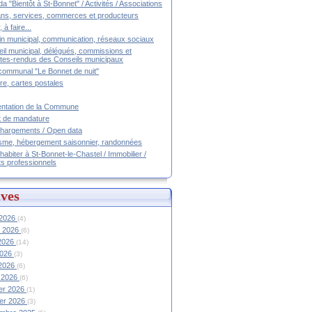
a "Bientôt à St-Bonnet" / Activités / Associations
ans, services, commerces et producteurs
, à faire...
tin municipal, communication, réseaux sociaux
il municipal, délégués, commissions et
es-rendus des Conseils municipaux
communal "Le Bonnet de nuit"
ire, cartes postales
ntation de la Commune
t de mandature
hargements / Open data
sme, hébergement saisonnier, randonnées
 habiter à St-Bonnet-le-Chastel / Immobilier /
ts professionnels
ves
 2026
(4)
et 2026
(6)
 2026
(14)
2026
(3)
 2026
(6)
 2026
(6)
ier 2026
(1)
ier 2026
(3)