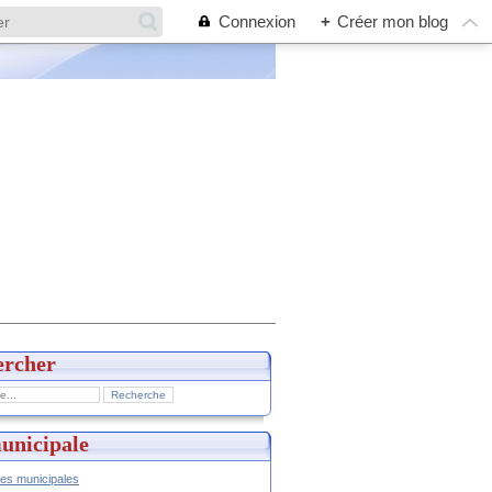
Connexion
+
Créer mon blog
ercher
unicipale
hes municipales