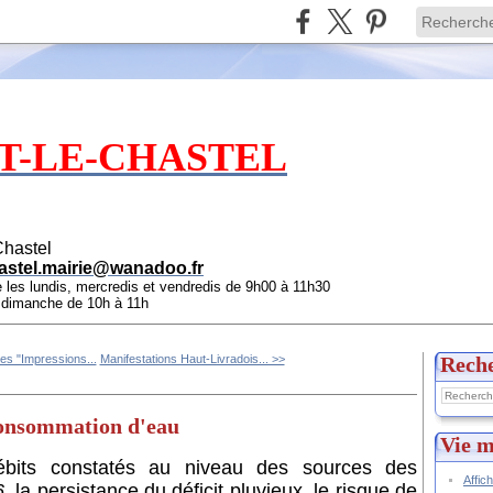
T-LE-CHASTEL
Chastel
astel.mairie@wanadoo.fr
e les lundis, mercredis et vendredis de 9h00 à 11h30
e dimanche de 10h à 11h
es "Impressions...
Manifestations Haut-Livradois... >>
Rech
consommation d'eau
Vie m
ébits constatés au niveau des sources des
Affic
6
, la persistance du déficit pluvieux, le risque de