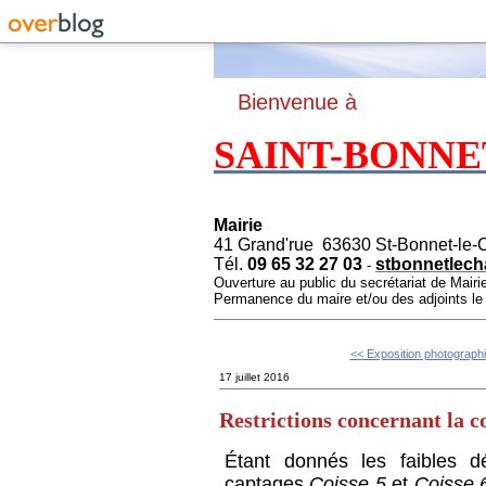
B
ienvenue à
SAINT-BONNE
Mairie
41 Grand'rue 63630 St-Bonnet-le-
Tél.
09 65 32 27 03
stbonnetlech
-
Ouverture au public du secrétariat de Mairi
Permanence du maire et/ou des adjoints l
<< Exposition photographi
17 juillet 2016
Restrictions concernant la 
Étant donnés les faibles d
captages
Coisse 5
et
Coisse 