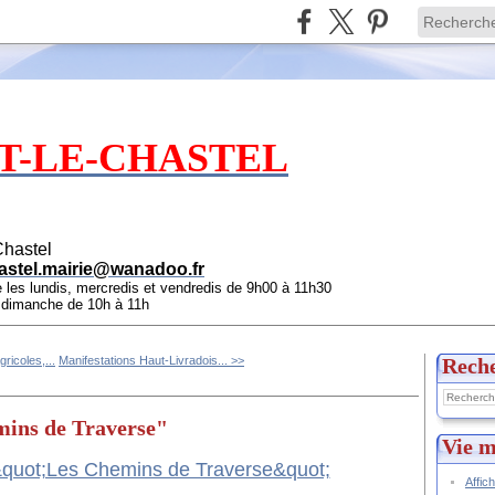
T-LE-CHASTEL
Chastel
astel.mairie@wanadoo.fr
e les lundis, mercredis et vendredis de 9h00 à 11h30
e dimanche de 10h à 11h
gricoles,...
Manifestations Haut-Livradois... >>
Rech
mins de Traverse"
Vie m
Affic