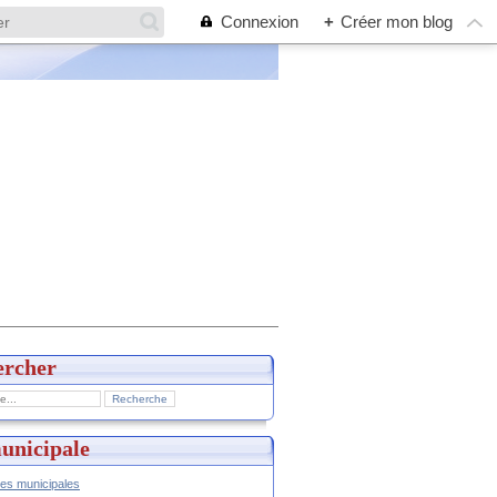
Connexion
+
Créer mon blog
ercher
unicipale
hes municipales