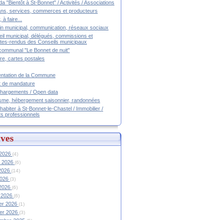
a "Bientôt à St-Bonnet" / Activités / Associations
ans, services, commerces et producteurs
, à faire...
tin municipal, communication, réseaux sociaux
il municipal, délégués, commissions et
es-rendus des Conseils municipaux
communal "Le Bonnet de nuit"
ire, cartes postales
ntation de la Commune
t de mandature
hargements / Open data
sme, hébergement saisonnier, randonnées
 habiter à St-Bonnet-le-Chastel / Immobilier /
ts professionnels
ves
 2026
(4)
et 2026
(6)
 2026
(14)
2026
(3)
 2026
(6)
 2026
(6)
ier 2026
(1)
ier 2026
(3)