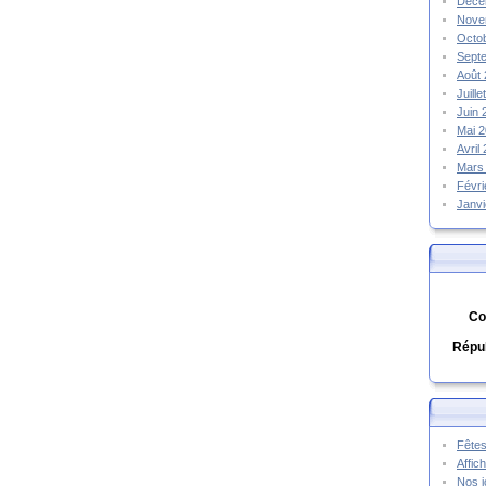
Déce
Nove
Octo
Sept
Août
Juill
Juin
Mai 
Avril
Mars
Févr
Janv
Co
Répub
Fêtes
Affic
Nos j