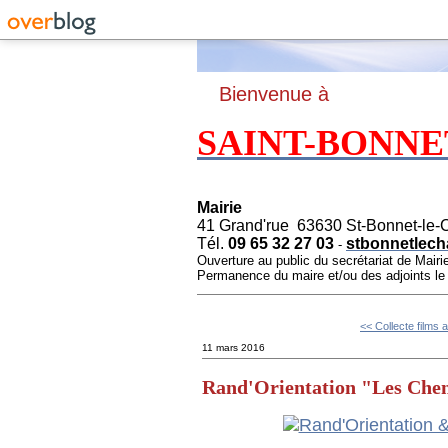
B
ienvenue à
SAINT-BONNE
Mairie
41 Grand'rue 63630 St-Bonnet-le-
Tél.
09 65 32 27 03
stbonnetlech
-
Ouverture au public du secrétariat de Mairi
Permanence du maire et/ou des adjoints l
<< Collecte films a
11 mars 2016
Rand'Orientation "Les Che