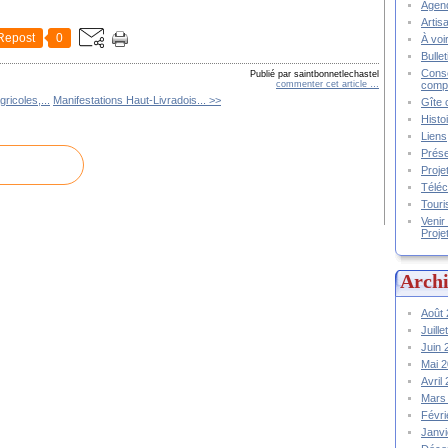
Agend
Artis
Repost
0
À voir
Bulle
Conse
Publié par saintbonnetlechastel
compt
commenter cet article
…
gricoles,...
Manifestations Haut-Livradois... >>
Gîte 
Histo
Liens
Prése
Proje
Téléc
Touri
Venir
Proje
Archi
Août
Juill
Juin
Mai 
Avril
Mars
Févr
Janv