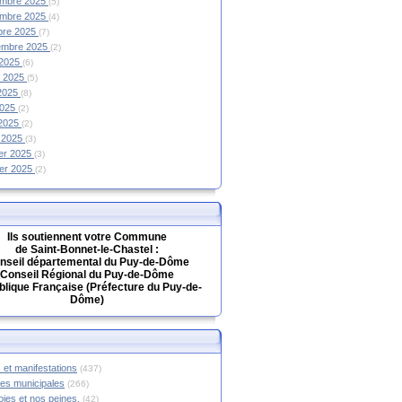
mbre 2025
(5)
mbre 2025
(4)
bre 2025
(7)
embre 2025
(2)
 2025
(6)
et 2025
(5)
 2025
(8)
2025
(2)
 2025
(2)
 2025
(3)
ier 2025
(3)
ier 2025
(2)
Ils soutiennent votre Commune
de Saint-Bonnet-le-Chastel :
nseil départemental du Puy-de-Dôme
Conseil Régional du Puy-de-Dôme
lique Française (Préfecture du Puy-de-
Dôme)
 et manifestations
(437)
hes municipales
(266)
oies et nos peines.
(42)