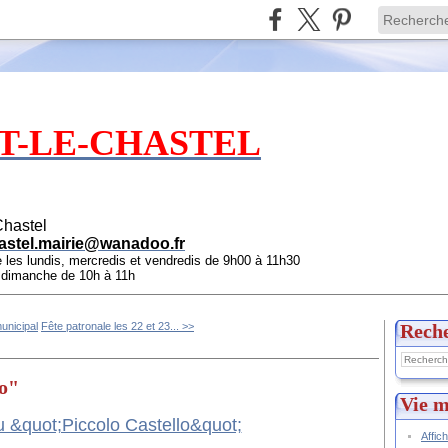
T-LE-CHASTEL
Chastel
astel.mairie@wanadoo.fr
e les lundis, mercredis et vendredis de 9h00 à 11h30
e dimanche de 10h à 11h
unicipal
Fête patronale les 22 et 23... >>
Rech
lo"
Vie m
Affic