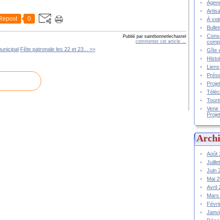
Agend
Artis
Repost
0
À voir
Bulle
Conse
Publié par saintbonnetlechastel
compt
commenter cet article
…
unicipal
Fête patronale les 22 et 23... >>
Gîte 
Histo
Liens
Prése
Proje
Téléc
Touri
Venir
Proje
Archi
Août
Juill
Juin
Mai 
Avril
Mars
Févr
Janv