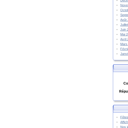
Déce
Nove
Octo
Sept
Août
Juill
Juin
Mai 
Avril
Mars
Févr
Janv
Co
Répub
Fêtes
Affic
Nos j