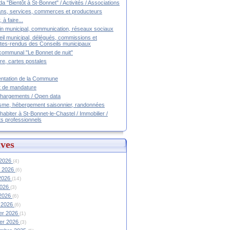
a "Bientôt à St-Bonnet" / Activités / Associations
ans, services, commerces et producteurs
, à faire...
tin municipal, communication, réseaux sociaux
il municipal, délégués, commissions et
es-rendus des Conseils municipaux
communal "Le Bonnet de nuit"
ire, cartes postales
ntation de la Commune
t de mandature
hargements / Open data
sme, hébergement saisonnier, randonnées
 habiter à St-Bonnet-le-Chastel / Immobilier /
ts professionnels
ves
 2026
(4)
et 2026
(6)
 2026
(14)
2026
(3)
 2026
(6)
 2026
(6)
ier 2026
(1)
ier 2026
(3)