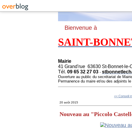
B
ienvenue à
SAINT-BONNE
Mairie
41 Grand'rue 63630 St-Bonnet-le-
Tél.
09 65 32 27 03
stbonnetlech
-
Ouverture au public du secrétariat de Mairi
Permanence du maire et/ou des adjoints l
<< Conseil m
20 août 2015
Nouveau au "Piccolo Castel