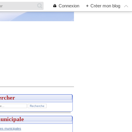
Connexion
+
Créer mon blog
ercher
unicipale
hes municipales