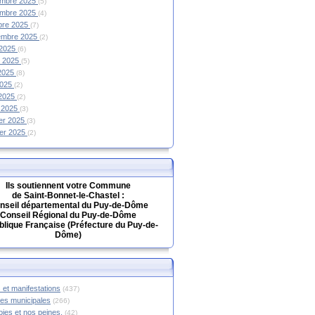
mbre 2025
(5)
mbre 2025
(4)
bre 2025
(7)
embre 2025
(2)
 2025
(6)
et 2025
(5)
 2025
(8)
2025
(2)
 2025
(2)
 2025
(3)
ier 2025
(3)
ier 2025
(2)
Ils soutiennent votre Commune
de Saint-Bonnet-le-Chastel :
nseil départemental du Puy-de-Dôme
Conseil Régional du Puy-de-Dôme
lique Française (Préfecture du Puy-de-
Dôme)
 et manifestations
(437)
hes municipales
(266)
oies et nos peines.
(42)