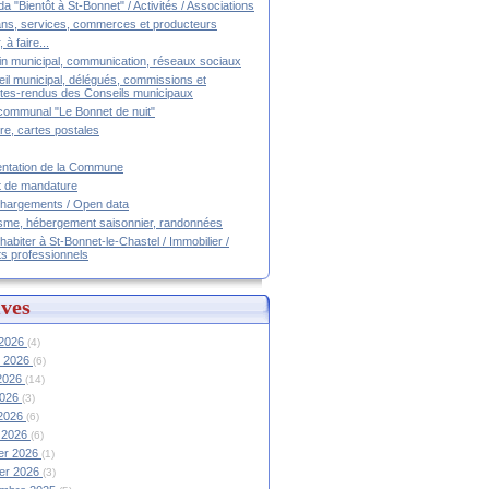
a "Bientôt à St-Bonnet" / Activités / Associations
ans, services, commerces et producteurs
, à faire...
tin municipal, communication, réseaux sociaux
il municipal, délégués, commissions et
es-rendus des Conseils municipaux
communal "Le Bonnet de nuit"
ire, cartes postales
ntation de la Commune
t de mandature
hargements / Open data
sme, hébergement saisonnier, randonnées
 habiter à St-Bonnet-le-Chastel / Immobilier /
ts professionnels
ves
 2026
(4)
et 2026
(6)
 2026
(14)
2026
(3)
 2026
(6)
 2026
(6)
ier 2026
(1)
ier 2026
(3)