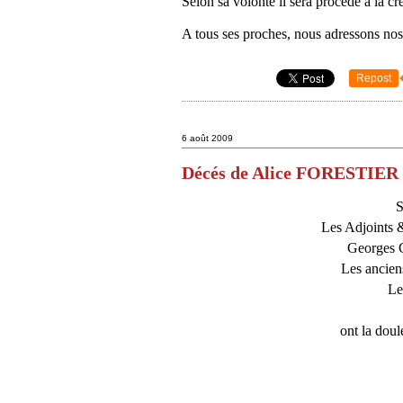
Selon sa volonté il sera procédé à la cr
A tous ses proches, nous adressons nos
Repost
6 août 2009
Décés de Alice FORESTIER
S
Les Adjoints 
Georges 
Les ancien
Le
ont la doul