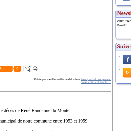
Newsl
Abonnez-v
Email
Suive
Repost
0
Publié par saintbonnetlechastel
-
dans
Nos joies et nos peines.
commenter cet article
…
e le décès de René Randanne du Montel.
er municipal de notre commune entre 1953 et 1959.