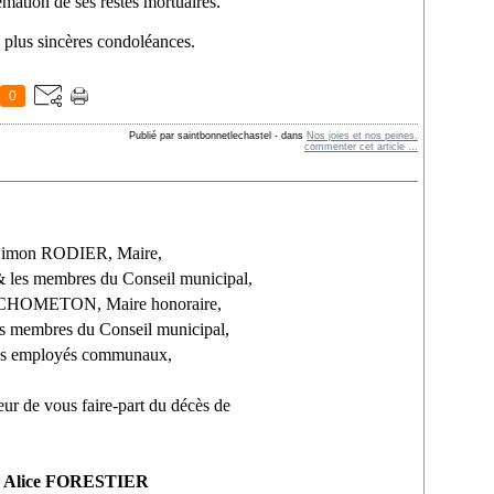
émation de ses restes mortuaires.
 plus sincères condoléances.
0
Publié par saintbonnetlechastel
-
dans
Nos joies et nos peines.
commenter cet article
…
imon RODIER, Maire,
& les membres du Conseil municipal,
CHOMETON, Maire honoraire,
s membres du Conseil municipal,
s employés communaux,
eur de vous faire-part du décès de
Alice FORESTIER