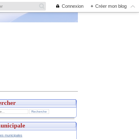
Connexion
+
Créer mon blog
ercher
unicipale
hes municipales