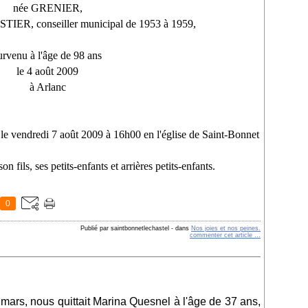
née GRENIER,
ESTIER
, conseiller municipal de 1953 à 1959,
urvenu à l'âge de 98 ans
le 4 août 2009
à Arlanc
 le vendredi 7 août 2009 à 16h00 en l'église de Saint-Bonnet
 fils, ses petits-enfants et arrières petits-enfants.
0
Publié par saintbonnetlechastel
-
dans
Nos joies et nos peines.
commenter cet article
…
 mars, nous quittait Marina Quesnel à l'âge de 37 ans,