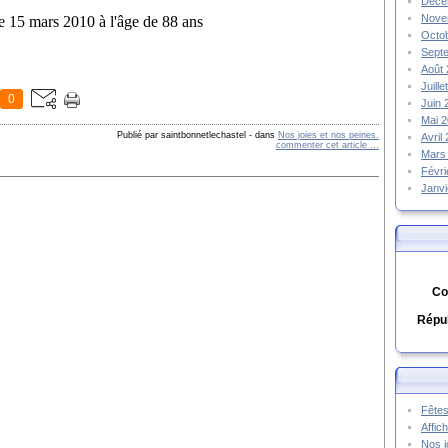
Déce
Nove
e 15 mars 2010 à l'âge de 88 ans
Octo
Sept
Août
Juill
0
Juin
Mai 
Publié par saintbonnetlechastel
-
dans
Nos joies et nos peines.
Avril
commenter cet article
…
Mars
Févr
Janv
Co
Répub
Fêtes
Affic
Nos j