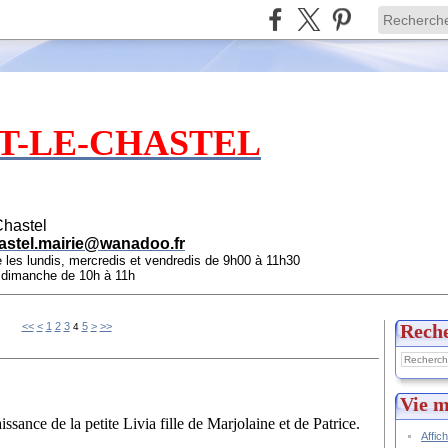
T-LE-CHASTEL
Chastel
astel.mairie@wanadoo.fr
e les lundis, mercredis et vendredis de 9h00 à 11h30
e dimanche de 10h à 11h
<<
<
1
2
3
5
>
>>
Rech
4
Vie m
ssance de la petite Livia fille de Marjolaine et de Patrice.
Affic