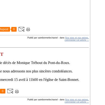
Repost
0
Publié par saintbonnetlechastel
-
dans
Nos joies et nos peines.
commenter cet article
…
UT
e le décès de Monique Tréhout du Pont-du-Roux.
lle nous adressons nos plus sincères condoléances.
mercredi 15 avril à 11h00 en l'église de Saint-Bonnet.
0
Publié par saintbonnetlechastel
-
dans
Nos joies et nos peines.
commenter cet article
…