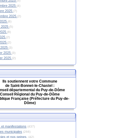
mbre 2025
(5)
mbre 2025
(4)
bre 2025
(7)
embre 2025
(2)
 2025
(6)
et 2025
(5)
 2025
(8)
2025
(2)
 2025
(2)
 2025
(3)
ier 2025
(3)
ier 2025
(2)
Ils soutiennent votre Commune
de Saint-Bonnet-le-Chastel :
nseil départemental du Puy-de-Dôme
Conseil Régional du Puy-de-Dôme
lique Française (Préfecture du Puy-de-
Dôme)
 et manifestations
(437)
hes municipales
(266)
oies et nos peines.
(42)