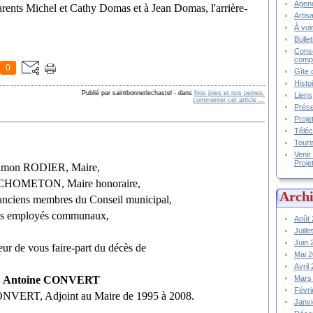
Agend
parents Michel et Cathy Domas et à Jean Domas, l'arrière-
Artis
À voir
Bulle
Conse
compt
0
Gîte 
Histo
Publié par saintbonnetlechastel
-
dans
Nos joies et nos peines.
Liens
commenter cet article
…
Prése
Proje
Téléc
Touri
Venir
Proje
imon RODIER, Maire,
CHOMETON, Maire honoraire,
Archi
nciens membres du Conseil municipal,
s employés communaux,
Août
Juill
Juin
eur de vous faire-part du décès de
Mai 
Avril
Mars
Antoine CONVERT
Févr
CONVERT, Adjoint au Maire de 1995 à 2008.
Janv