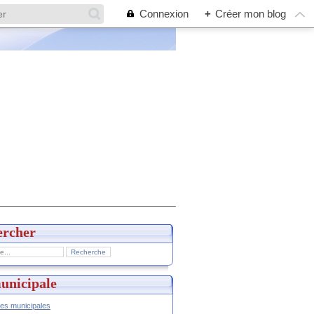
Connexion
+
Créer mon blog
ercher
unicipale
hes municipales