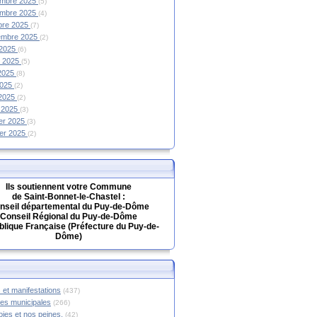
mbre 2025
(5)
mbre 2025
(4)
bre 2025
(7)
embre 2025
(2)
 2025
(6)
et 2025
(5)
 2025
(8)
2025
(2)
 2025
(2)
 2025
(3)
ier 2025
(3)
ier 2025
(2)
Ils soutiennent votre Commune
de Saint-Bonnet-le-Chastel :
nseil départemental du Puy-de-Dôme
Conseil Régional du Puy-de-Dôme
lique Française (Préfecture du Puy-de-
Dôme)
 et manifestations
(437)
hes municipales
(266)
oies et nos peines.
(42)