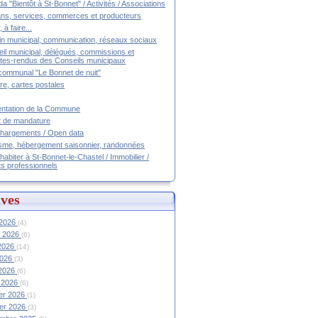
a "Bientôt à St-Bonnet" / Activités / Associations
ans, services, commerces et producteurs
, à faire...
tin municipal, communication, réseaux sociaux
il municipal, délégués, commissions et
es-rendus des Conseils municipaux
communal "Le Bonnet de nuit"
ire, cartes postales
ntation de la Commune
t de mandature
hargements / Open data
sme, hébergement saisonnier, randonnées
 habiter à St-Bonnet-le-Chastel / Immobilier /
ts professionnels
ves
 2026
(4)
et 2026
(6)
 2026
(14)
2026
(3)
 2026
(6)
 2026
(6)
ier 2026
(1)
ier 2026
(3)