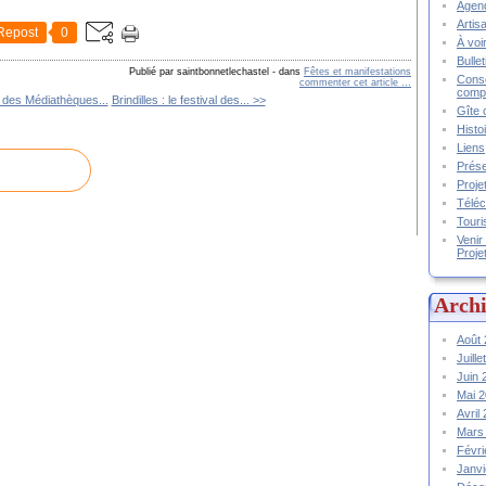
Agend
Artis
Repost
0
À voir
Bulle
Publié par saintbonnetlechastel
-
dans
Fêtes et manifestations
Conse
commenter cet article
…
compt
 des Médiathèques...
Brindilles : le festival des... >>
Gîte 
Histo
Liens
Prése
Proje
Téléc
Touri
Venir
Proje
Archi
Août
Juill
Juin
Mai 
Avril
Mars
Févr
Janv