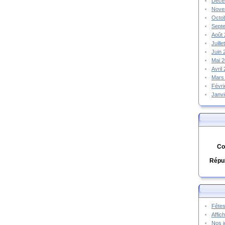
Déce
Nove
Octo
Sept
Août
Juill
Juin
Mai 
Avril
Mars
Févr
Janv
Co
Répub
Fêtes
Affic
Nos j