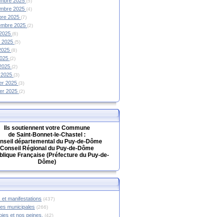
mbre 2025
(5)
mbre 2025
(4)
bre 2025
(7)
embre 2025
(2)
 2025
(6)
et 2025
(5)
 2025
(8)
2025
(2)
 2025
(2)
 2025
(3)
ier 2025
(3)
ier 2025
(2)
Ils soutiennent votre Commune
de Saint-Bonnet-le-Chastel :
nseil départemental du Puy-de-Dôme
Conseil Régional du Puy-de-Dôme
lique Française (Préfecture du Puy-de-
Dôme)
 et manifestations
(437)
hes municipales
(266)
oies et nos peines.
(42)