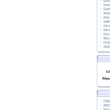
Déce
Nove
Octo
Sept
Août
Juill
Juin
Mai 
Avril
Mars
Févr
Janv
Co
Répub
Fêtes
Affic
Nos j