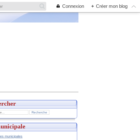
Connexion
+
Créer mon blog
ercher
unicipale
hes municipales