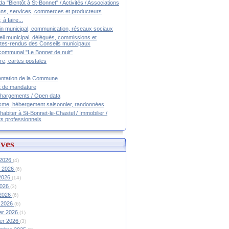
a "Bientôt à St-Bonnet" / Activités / Associations
ans, services, commerces et producteurs
, à faire...
tin municipal, communication, réseaux sociaux
il municipal, délégués, commissions et
es-rendus des Conseils municipaux
communal "Le Bonnet de nuit"
ire, cartes postales
ntation de la Commune
t de mandature
hargements / Open data
sme, hébergement saisonnier, randonnées
 habiter à St-Bonnet-le-Chastel / Immobilier /
ts professionnels
ves
 2026
(4)
et 2026
(6)
 2026
(14)
2026
(3)
 2026
(6)
 2026
(6)
ier 2026
(1)
ier 2026
(3)