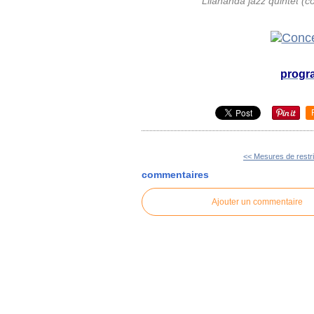
Lilananda jazz quintet (c
progr
<< Mesures de restri
commentaires
Ajouter un commentaire