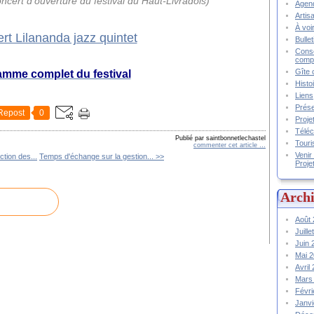
oncert d'ouverture du festival du Haut-Livradois)
Agend
Artis
À voir
Bulle
Conse
compt
Gîte 
amme complet du festival
Histo
Liens
Prése
Repost
0
Proje
Téléc
Publié par saintbonnetlechastel
Touri
commenter cet article
…
Venir
ction des...
Temps d'échange sur la gestion... >>
Proje
Archi
Août
Juill
Juin
Mai 
Avril
Mars
Févr
Janv