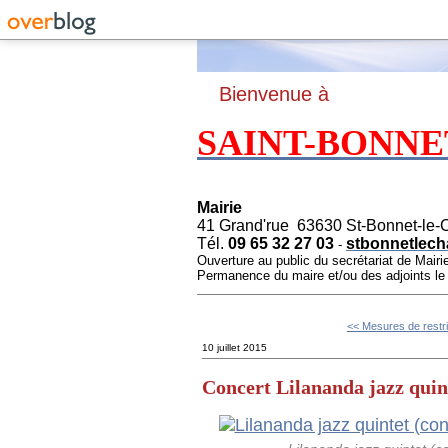
B
ienvenue à
SAINT-BONNE
Mairie
41 Grand'rue 63630 St-Bonnet-le-
Tél.
09 65 32 27 03
stbonnetlech
-
Ouverture au public du secrétariat de Mairi
Permanence du maire et/ou des adjoints l
<< Mesures de restri
10 juillet 2015
Concert Lilananda jazz quin