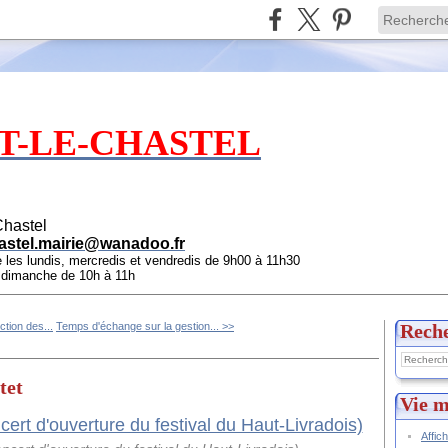
T-LE-CHASTEL
Chastel
astel.mairie@wanadoo.fr
e les lundis, mercredis et vendredis de 9h00 à 11h30
e dimanche de 10h à 11h
ction des...
Temps d'échange sur la gestion... >>
Rech
tet
Vie m
Affic