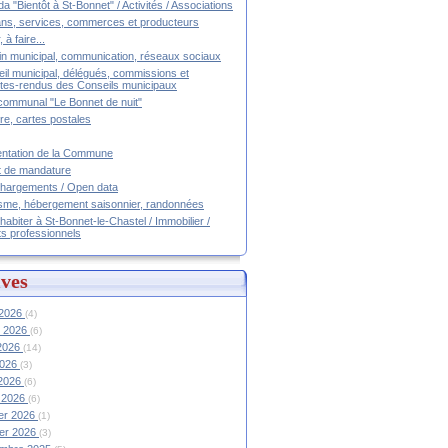
a "Bientôt à St-Bonnet" / Activités / Associations
ans, services, commerces et producteurs
, à faire...
tin municipal, communication, réseaux sociaux
il municipal, délégués, commissions et
es-rendus des Conseils municipaux
communal "Le Bonnet de nuit"
ire, cartes postales
ntation de la Commune
t de mandature
hargements / Open data
sme, hébergement saisonnier, randonnées
 habiter à St-Bonnet-le-Chastel / Immobilier /
ts professionnels
ves
 2026
(4)
et 2026
(6)
 2026
(14)
2026
(3)
 2026
(6)
 2026
(6)
ier 2026
(1)
ier 2026
(3)