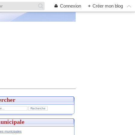
Connexion
+
Créer mon blog
ercher
unicipale
hes municipales