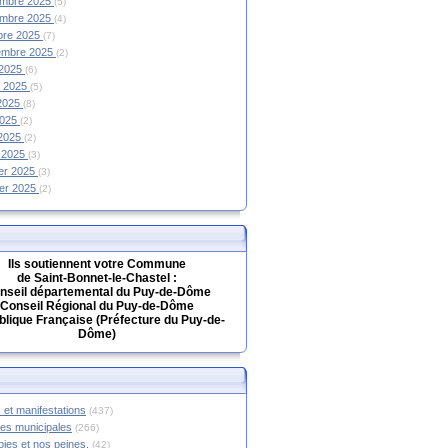
mbre 2025
(5)
mbre 2025
(4)
bre 2025
(7)
embre 2025
(2)
 2025
(6)
et 2025
(5)
 2025
(8)
2025
(2)
 2025
(2)
 2025
(3)
ier 2025
(3)
ier 2025
(2)
Ils soutiennent votre Commune
de Saint-Bonnet-le-Chastel :
nseil départemental du Puy-de-Dôme
Conseil Régional du Puy-de-Dôme
lique Française (Préfecture du Puy-de-
Dôme)
 et manifestations
(437)
hes municipales
(266)
oies et nos peines.
(42)