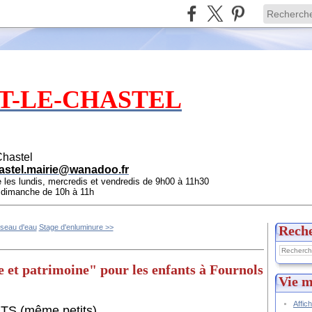
T-LE-CHASTEL
Chastel
astel.mairie@wanadoo.fr
e les lundis, mercredis et vendredis de 9h00 à 11h30
e dimanche de 10h à 11h
seau d'eau
Stage d'enluminure >>
Rech
et patrimoine" pour les enfants à Fournols
Vie m
Affic
 (même petits).