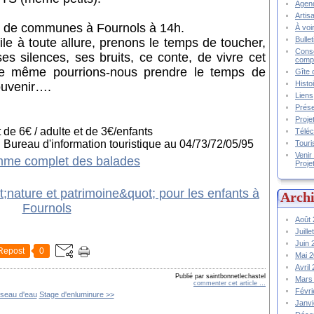
Agend
Artis
 de communes à Fournols à 14h.
À voir
Bulle
e à toute allure, prenons le temps de toucher,
Conse
 ses silences, ses bruits, ce conte, de vivre cet
compt
être même pourrions-nous prendre le temps de
Gîte 
Histo
ouvenir….
Liens
Prése
Proje
t de 6€ / adulte et de 3€/enfants
Téléc
Bureau d'information touristique au 04/73/72/05/95
Touri
Venir
mme complet des balades
Proje
Archi
Août
Juill
Juin
Repost
0
Mai 
Avril
Publié par saintbonnetlechastel
Mars
commenter cet article
…
Févr
seau d'eau
Stage d'enluminure >>
Janv