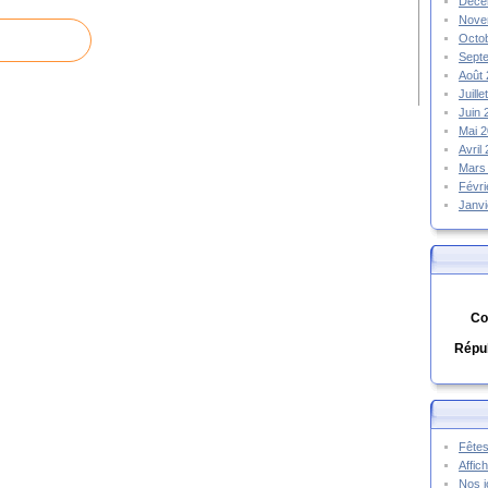
Déce
Nove
Octo
Sept
Août
Juill
Juin
Mai 
Avril
Mars
Févr
Janv
Co
Répub
Fêtes
Affic
Nos j