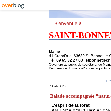
B
ienvenue à
SAINT-BONNE
Mairie
41 Grand'rue 63630 St-Bonnet-le-
Tél.
09 65 32 27 03
stbonnetlech
-
Ouverture au public du secrétariat de Mairi
Permanence du maire et/ou des adjoints l
<< Ré
14 juillet 2015
Balade accompagnée "nature 
L’esprit de la foret
BALLADE POUR LES ENFANTS